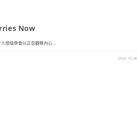
ries Now
煩惱學會以正念觀察內心...
2025-10-28