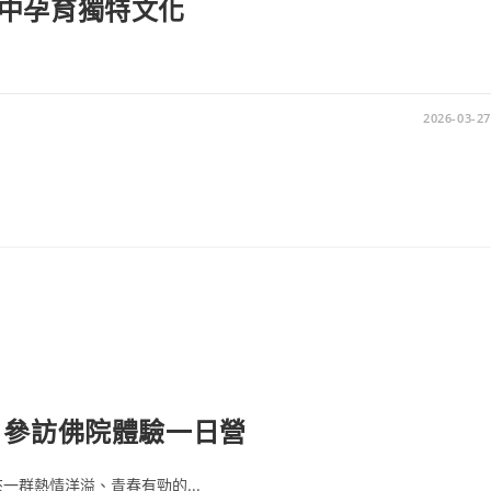
中孕育獨特文化
.
2026-03-27
 參訪佛院體驗一日營
群熱情洋溢、青春有勁的...