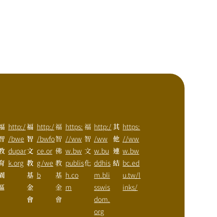
福
http:/
福
http:/
福
https:
福
http:/
其
https:
智
/bwe
智
/bwfo
智
//ww
智
/ww
他
//ww
教
dupar
文
ce.or
佛
w.bw
文
w.bu
連
w.bw
育
k.org
教
g/we
教
publis
化
ddhis
結
bc.ed
園
基
b
基
h.co
m.bli
u.tw/l
區
金
金
m
sswis
inks/
會
會
dom.
org