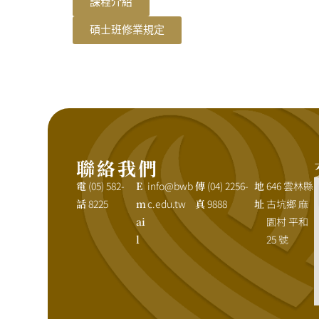
課程介紹
碩士班修業規定
聯絡我們
電
(05) 582-
E
info@bwb
傳
(04) 2256-
地
646 雲林縣
話
8225
m
c.edu.tw
真
9888
址
古坑鄉 麻
ai
園村 平和
l
25 號