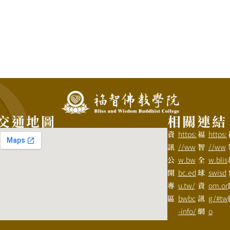
交通地圖
相關連結
資
https:
福
https:
訊
//ww
智
//ww
公
w.bw
全
w.blis
開
bc.ed
球
swisd
專
u.tw/
資
om.or
區
bwbc
訊
g/#tw
-info/
網
o