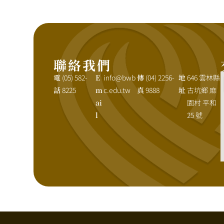
聯絡我們
電
(05) 582-
E
info@bwb
傳
(04) 2256-
地
646 雲林縣
話
8225
m
c.edu.tw
真
9888
址
古坑鄉 麻
ai
園村 平和
l
25 號