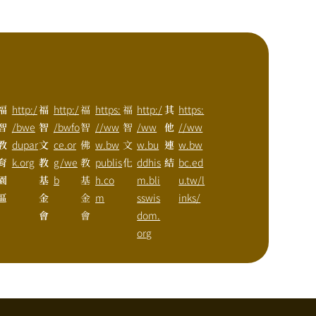
福
http:/
福
http:/
福
https:
福
http:/
其
https:
智
/bwe
智
/bwfo
智
//ww
智
/ww
他
//ww
教
dupar
文
ce.or
佛
w.bw
文
w.bu
連
w.bw
育
k.org
教
g/we
教
publis
化
ddhis
結
bc.ed
園
基
b
基
h.co
m.bli
u.tw/l
區
金
金
m
sswis
inks/
會
會
dom.
org