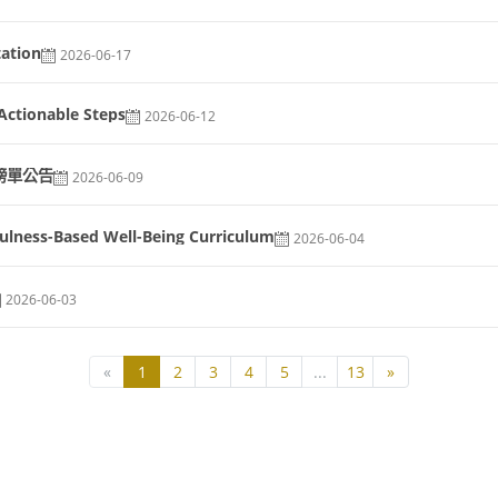
ation
2026-06-17
ctionable Steps
2026-06-12
榜單公告
2026-06-09
ss-Based Well-Being Curriculum
2026-06-04
2026-06-03
«
1
2
3
4
5
...
13
»