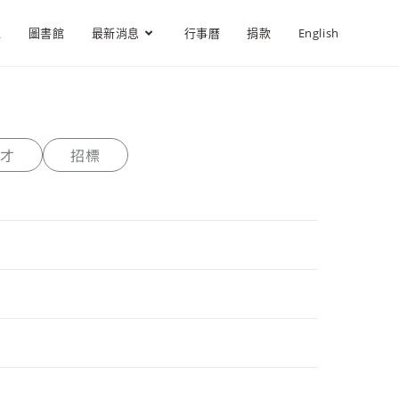
位
圖書館
最新消息
行事曆
捐款
English
才
招標