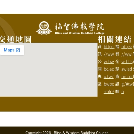
交通地圖
相關連結
資
https:
福
https:
訊
//ww
智
//ww
公
w.bw
全
w.blis
開
bc.ed
球
swisd
專
u.tw/
資
om.or
區
bwbc
訊
g/#tw
-info/
網
o
Copyright 2026 - Bliss & Wisdom Buddhist College