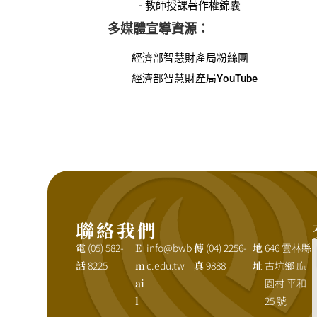
- 教師授課著作權錦囊
多媒體宣導資源：
經濟部智慧財產局粉絲團
經濟部智慧財產局YouTube
聯絡我們
電
(05) 582-
E
info@bwb
傳
(04) 2256-
地
646 雲林縣
話
8225
m
c.edu.tw
真
9888
址
古坑鄉 麻
ai
園村 平和
l
25 號