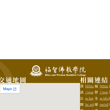
交通地圖
相關連結
資
https:
福
https:
訊
//ww
智
//ww
公
w.bw
全
w.blis
開
bc.ed
球
swisd