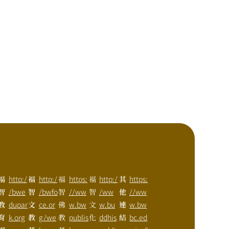
福
http:/
福
http:/
福
https:
福
http:/
其
https:
智
/bwe
智
/bwfo
智
//ww
智
/ww
他
//ww
教
dupar
文
ce.or
佛
w.bw
文
w.bu
連
w.bw
育
k.org
教
g/we
教
publis
化
ddhis
結
bc.ed