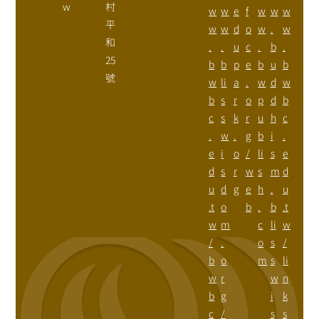
w
村
w
w
e
f
w
w
w
平
w
w
d
o
w
.
w
和
.
.
u
c
.
b
.
25
b
b
p
e
b
u
b
號
w
li
a
.
w
d
w
b
s
r
o
p
d
b
c
s
k
r
u
h
c
.
w
.
g
b
i
.
e
i
o
/
li
s
e
d
s
r
w
s
m
d
u
d
g
e
h
.
u
.t
o
b
.
b
.t
w
m
c
li
w
/
.
o
s
/
b
o
m
s
li
w
r
w
n
b
g
i
k
c
/
s
s