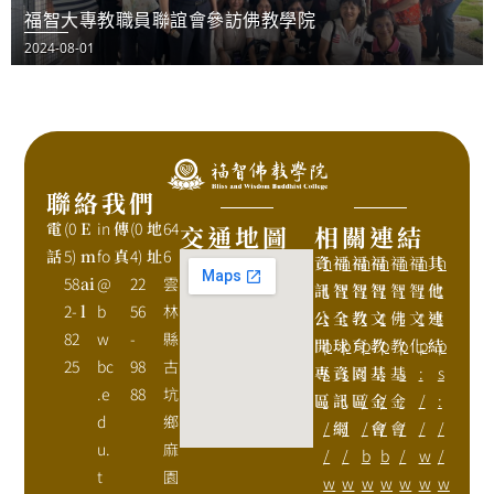
福智大專教職員聯誼會參訪佛教學院
2024-08-01
聯絡我們
電
(0
E
in
傳
(0
地
64
交通地圖
相關連結
話
5)
m
fo
真
4)
址
6
資
h
福
h
福
h
福
h
福
h
福
h
其
h
58
ai
@
22
雲
訊
t
智
t
智
t
智
t
智
t
智
t
他
t
2-
l
b
56
林
公
t
全
t
教
t
文
t
佛
t
文
t
連
t
82
w
-
縣
開
p
球
p
育
p
教
p
教
p
化
p
結
p
25
bc
98
古
專
s
資
s
園
:
基
:
基
s
:
s
.e
88
坑
區
:
訊
:
區
/
金
/
金
:
/
:
d
鄉
/
網
/
/
會
/
會
/
/
/
u.
麻
/
/
b
b
/
w
/
t
園
w
w
w
w
w
w
w