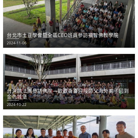
台北市土豆學會暨全區CEO班員參訪福智佛教學院
2024-11-06
台灣請法團參訪佛院—歡歡喜喜迎接師父海外弟子回到
金色城堡
2024-10-22