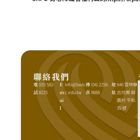
聯絡我們
電
(05) 582-
E
info@bwb
傳
(04) 2256-
地
646 雲林縣
話
8225
m
c.edu.tw
真
9888
址
古坑鄉 麻
ai
園村 平和
l
25 號