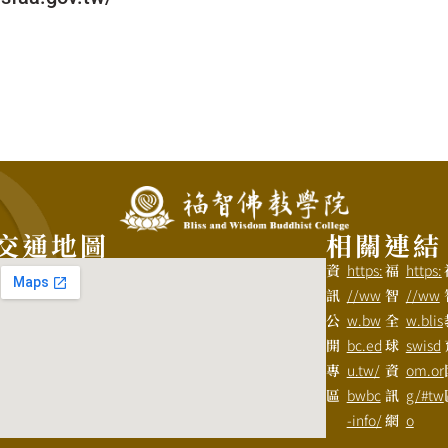
交通地圖
相關連結
資
https:
福
https:
訊
//ww
智
//ww
公
w.bw
全
w.blis
開
bc.ed
球
swisd
專
u.tw/
資
om.or
區
bwbc
訊
g/#tw
-info/
網
o