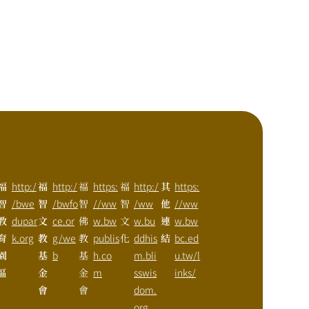
福
http:/
福
http:/
福
https:
福
http:/
其
https:
智
/bwe
智
/bwfo
智
//ww
智
/ww
他
//ww
教
dupar
文
ce.or
佛
w.bw
文
w.bu
連
w.bw
育
k.org
教
g/we
教
publis
化
ddhis
結
bc.ed
園
基
b
基
h.co
m.bli
u.tw/l
區
金
金
m
sswis
inks/
會
會
dom.
org