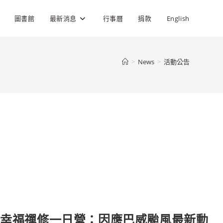
圖書館
最新消息
行事曆
捐款
English
>
News
>
活動公告
日) 幸福禪修一日營：因應巴威颱風最新動