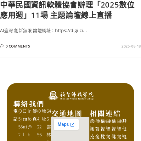
中華民國資訊軟體協會辦理「2025數位
應用週」11場 主題論壇線上直播
AI臺灣 創新無限 論壇網址：https://digi.ci...
0 COMMENTS
2025-08-18
聯絡我們
電
(0
E
in
傳
(0
地
64
交通地圖
相關連結
話
5)
m
fo
真
4)
址
6
資
h
福
h
福
h
福
h
福
h
福
h
其
h
58
ai
@
22
雲
訊
t
智
t
智
t
智
t
智
t
智
t
他
t
2-
l
b
56
林
公
t
全
t
教
t
文
t
佛
t
文
t
連
t