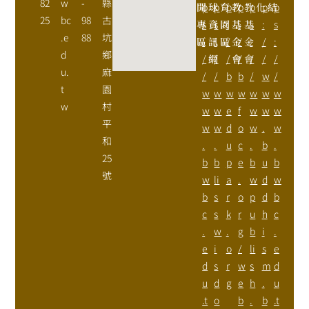
82
w
-
縣
開
p
球
p
育
p
教
p
教
p
化
p
結
p
25
bc
98
古
專
s
資
s
園
:
基
:
基
s
:
s
.e
88
坑
區
:
訊
:
區
/
金
/
金
:
/
:
d
鄉
/
網
/
/
會
/
會
/
/
/
u.
麻
/
/
b
b
/
w
/
t
園
w
w
w
w
w
w
w
w
村
w
w
e
f
w
w
w
平
w
w
d
o
w
.
w
和
.
.
u
c
.
b
.
25
b
b
p
e
b
u
b
號
w
li
a
.
w
d
w
b
s
r
o
p
d
b
c
s
k
r
u
h
c
.
w
.
g
b
i
.
e
i
o
/
li
s
e
d
s
r
w
s
m
d
u
d
g
e
h
.
u
.t
o
b
.
b
.t