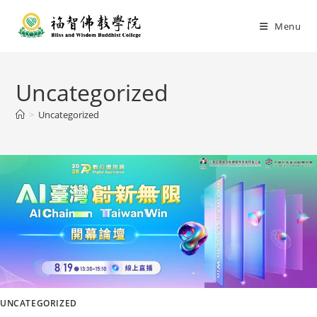
Menu
Uncategorized
>
Uncategorized
UNCATEGORIZED