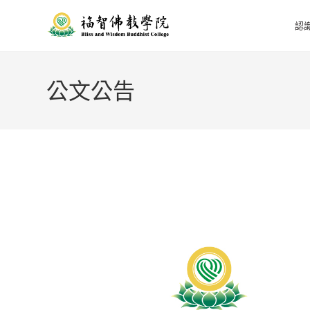
認
公文公告