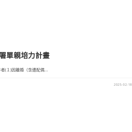
署單親培力計畫
(１)因離婚（含遭配偶...
2025-02-18