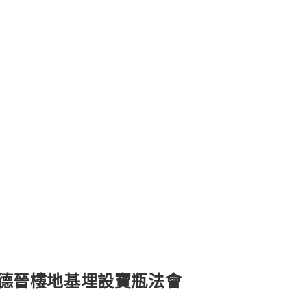
訊-德晉樓地基埋設寶瓶法會