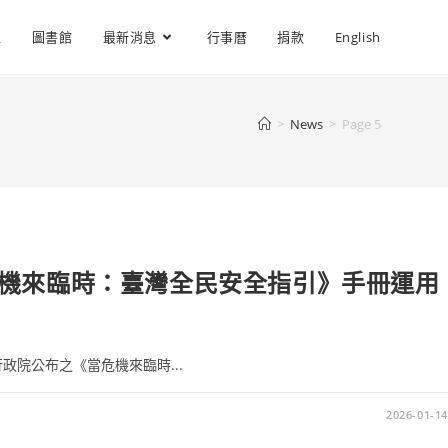
位
圖書館
最新消息
行事曆
捐款
English
>
News
>
Page 5
機來臨時：臺灣全民安全指引》手冊運用
院公布之《當危機來臨時...
2026-01-14