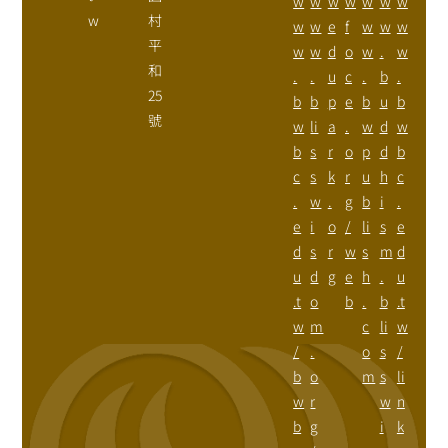
w
w
w
w
w
w
w
w
村
w
w
e
f
w
w
w
平
w
w
d
o
w
.
w
和
.
.
u
c
.
b
.
25
b
b
p
e
b
u
b
號
w
li
a
.
w
d
w
b
s
r
o
p
d
b
c
s
k
r
u
h
c
.
w
.
g
b
i
.
e
i
o
/
li
s
e
d
s
r
w
s
m
d
u
d
g
e
h
.
u
.t
o
b
.
b
.t
w
m
c
li
w
/
.
o
s
/
b
o
m
s
li
w
r
w
n
b
g
i
k