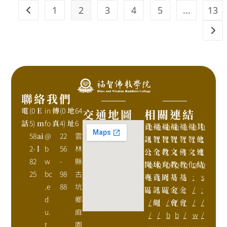
1
2
3
4
5
...
13
聯絡我們
電
(0
E
in
傳
(0
地
64
交通地圖
相關連結
話
5)
m
fo
真
4)
址
6
資
h
福
h
福
h
福
h
福
h
福
h
其
h
58
ai
@
22
雲
訊
t
智
t
智
t
智
t
智
t
智
t
他
t
2-
l
b
56
林
公
t
全
t
教
t
文
t
佛
t
文
t
連
t
82
w
-
縣
開
p
球
p
育
p
教
p
教
p
化
p
結
p
25
bc
98
古
專
s
資
s
園
:
基
:
基
s
:
s
.e
88
坑
區
:
訊
:
區
/
金
/
金
:
/
:
d
鄉
/
網
/
/
會
/
會
/
/
/
u.
麻
/
/
b
b
/
w
/
t
園