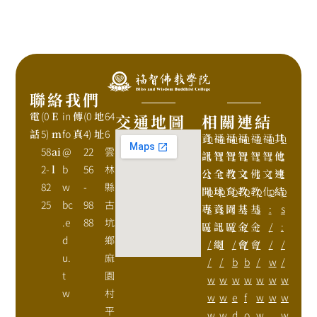
聯絡我們
電
(0
E
in
傳
(0
地
64
交通地圖
相關連結
話
5)
m
fo
真
4)
址
6
資
h
福
h
福
h
福
h
福
h
福
h
其
h
58
ai
@
22
雲
訊
t
智
t
智
t
智
t
智
t
智
t
他
t
2-
l
b
56
林
公
t
全
t
教
t
文
t
佛
t
文
t
連
t
82
w
-
縣
開
p
球
p
育
p
教
p
教
p
化
p
結
p
25
bc
98
古
專
s
資
s
園
:
基
:
基
s
:
s
.e
88
坑
區
:
訊
:
區
/
金
/
金
:
/
:
d
鄉
/
網
/
/
會
/
會
/
/
/
u.
麻
/
/
b
b
/
w
/
t
園
w
w
w
w
w
w
w
w
村
w
w
e
f
w
w
w
平
w
w
d
o
w
.
w