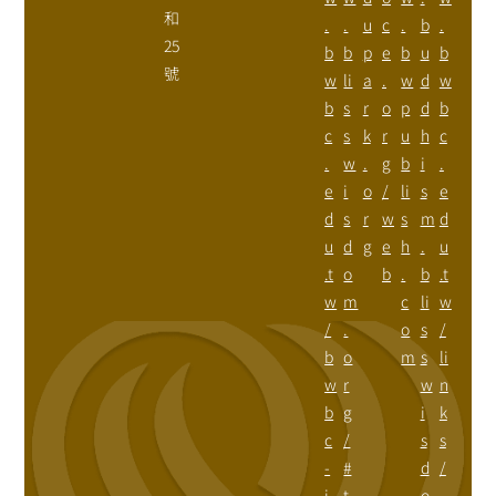
和
.
.
u
c
.
b
.
25
b
b
p
e
b
u
b
號
w
li
a
.
w
d
w
b
s
r
o
p
d
b
c
s
k
r
u
h
c
.
w
.
g
b
i
.
e
i
o
/
li
s
e
d
s
r
w
s
m
d
u
d
g
e
h
.
u
.t
o
b
.
b
.t
w
m
c
li
w
/
.
o
s
/
b
o
m
s
li
w
r
w
n
b
g
i
k
c
/
s
s
-
#
d
/
i
t
o