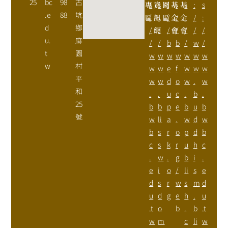
25
bc
98
古
專
s
資
s
園
:
基
:
基
s
:
s
.e
88
坑
區
:
訊
:
區
/
金
/
金
:
/
:
d
鄉
/
網
/
/
會
/
會
/
/
/
u.
麻
/
/
b
b
/
w
/
t
園
w
w
w
w
w
w
w
w
村
w
w
e
f
w
w
w
平
w
w
d
o
w
.
w
和
.
.
u
c
.
b
.
25
b
b
p
e
b
u
b
號
w
li
a
.
w
d
w
b
s
r
o
p
d
b
c
s
k
r
u
h
c
.
w
.
g
b
i
.
e
i
o
/
li
s
e
d
s
r
w
s
m
d
u
d
g
e
h
.
u
.t
o
b
.
b
.t
w
m
c
li
w