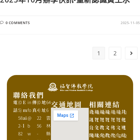
0 COMMENTS
2025-11-05
1
2
聯絡我們
電
(0
E
in
傳
(0
地
64
交通地圖
相關連結
話
5)
m
fo
真
4)
址
6
資
h
福
h
福
h
福
h
福
h
福
h
其
h
58
ai
@
22
雲
訊
t
智
t
智
t
智
t
智
t
智
t
他
t
2-
l
b
56
林
公
t
全
t
教
t
文
t
佛
t
文
t
連
t
82
w
-
縣
開
p
球
p
育
p
教
p
教
p
化
p
結
p