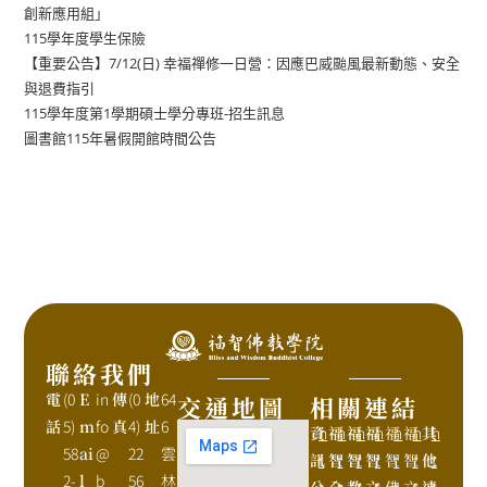
創新應用組」
115學年度學生保險
【重要公告】7/12(日) 幸福禪修一日營：因應巴威颱風最新動態、安全
與退費指引
115學年度第1學期碩士學分專班-招生訊息
圖書館115年暑假開館時間公告
聯絡我們
電
(0
E
in
傳
(0
地
64
交通地圖
相關連結
話
5)
m
fo
真
4)
址
6
資
h
福
h
福
h
福
h
福
h
福
h
其
h
58
ai
@
22
雲
訊
t
智
t
智
t
智
t
智
t
智
t
他
t
2-
l
b
56
林
公
t
全
t
教
t
文
t
佛
t
文
t
連
t