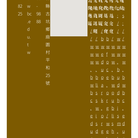
82
w
-
縣
開
p
球
p
育
p
教
p
教
p
化
p
結
p
25
bc
98
古
專
s
資
s
園
:
基
:
基
s
:
s
.e
88
坑
區
:
訊
:
區
/
金
/
金
:
/
:
d
鄉
/
網
/
/
會
/
會
/
/
/
u.
麻
/
/
b
b
/
w
/
t
園
w
w
w
w
w
w
w
w
村
w
w
e
f
w
w
w
平
w
w
d
o
w
.
w
和
.
.
u
c
.
b
.
25
b
b
p
e
b
u
b
號
w
li
a
.
w
d
w
b
s
r
o
p
d
b
c
s
k
r
u
h
c
.
w
.
g
b
i
.
e
i
o
/
li
s
e
d
s
r
w
s
m
d
u
d
g
e
h
.
u