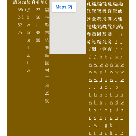
話
5)
m
fo
真
4)
址
6
資
h
福
h
福
h
福
h
福
h
福
h
其
h
58
ai
@
22
雲
訊
t
智
t
智
t
智
t
智
t
智
t
他
t
2-
l
b
56
林
公
t
全
t
教
t
文
t
佛
t
文
t
連
t
82
w
-
縣
開
p
球
p
育
p
教
p
教
p
化
p
結
p
25
bc
98
古
專
s
資
s
園
:
基
:
基
s
:
s
.e
88
坑
區
:
訊
:
區
/
金
/
金
:
/
:
d
鄉
/
網
/
/
會
/
會
/
/
/
u.
麻
/
/
b
b
/
w
/
t
園
w
w
w
w
w
w
w
w
村
w
w
e
f
w
w
w
平
w
w
d
o
w
.
w
和
.
.
u
c
.
b
.
25
b
b
p
e
b
u
b
號
w
li
a
.
w
d
w
b
s
r
o
p
d
b
c
s
k
r
u
h
c
.
w
.
g
b
i
.
e
i
o
/
li
s
e