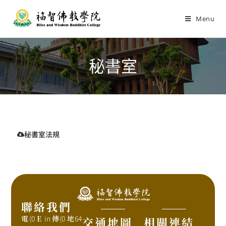
Menu
秘書室
秘書室法規
聯絡我們
電
(0
E
in
傳
(0
地
64
交通地圖
相關連結