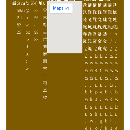
話
5)
m
fo
真
4)
址
6
資
h
福
h
福
h
福
h
福
h
福
h
其
h
58
ai
@
22
雲
訊
t
智
t
智
t
智
t
智
t
智
t
他
t
2-
l
b
56
林
公
t
全
t
教
t
文
t
佛
t
文
t
連
t
82
w
-
縣
開
p
球
p
育
p
教
p
教
p
化
p
結
p
25
bc
98
古
專
s
資
s
園
:
基
:
基
s
:
s
.e
88
坑
區
:
訊
:
區
/
金
/
金
:
/
:
d
鄉
/
網
/
/
會
/
會
/
/
/
u.
麻
/
/
b
b
/
w
/
t
園
w
w
w
w
w
w
w
w
村
w
w
e
f
w
w
w
平
w
w
d
o
w
.
w
和
.
.
u
c
.
b
.
25
b
b
p
e
b
u
b
號
w
li
a
.
w
d
w
b
s
r
o
p
d
b
c
s
k
r
u
h
c
.
w
.
g
b
i
.
e
i
o
/
li
s
e