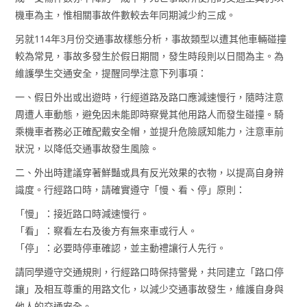
機車為主，惟相關事故件數較去年同期減少約三成。
另就114年3月份交通事故樣態分析，事故類型以遭其他車輛碰撞
較為常見，事故多發生於假日期間，發生時段則以日間為主。為
維護學生交通安全，提醒同學注意下列事項：
一、假日外出或出遊時，行經道路及路口應減速慢行，隨時注意
周遭人車動態，避免因未能即時察覺其他用路人而發生碰撞。騎
乘機車者務必正確配戴安全帽，並提升危險感知能力，注意車前
狀況，以降低交通事故發生風險。
二、外出時建議穿著鮮豔或具有反光效果的衣物，以提高自身辨
識度。行經路口時，請確實遵守「慢、看、停」原則：
「慢」：接近路口時減速慢行。
「看」：察看左右及後方有無來車或行人。
「停」：必要時停車確認，並主動禮讓行人先行。
請同學遵守交通規則，行經路口時保持警覺，共同建立「路口停
讓」及相互尊重的用路文化，以減少交通事故發生，維護自身與
他人的交通安全。