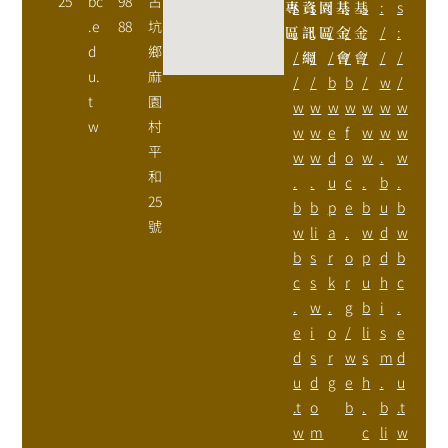
25
bc
98
古
專
s
資
s
園
:
基
:
基
s
:
s
.e
88
坑
區
:
訊
:
區
/
金
/
金
:
/
:
d
鄉
/
網
/
/
會
/
會
/
/
/
u.
麻
/
/
b
b
/
w
/
t
園
w
w
w
w
w
w
w
w
村
w
w
e
f
w
w
w
平
w
w
d
o
w
.
w
和
.
.
u
c
.
b
.
25
b
b
p
e
b
u
b
號
w
li
a
.
w
d
w
b
s
r
o
p
d
b
c
s
k
r
u
h
c
.
w
.
g
b
i
.
e
i
o
/
li
s
e
d
s
r
w
s
m
d
u
d
g
e
h
.
u
.t
o
b
.
b
.t
w
m
c
li
w