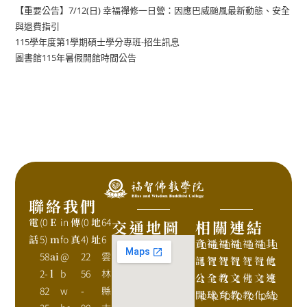
【重要公告】7/12(日) 幸福禪修一日營：因應巴威颱風最新動態、安全
與退費指引
115學年度第1學期碩士學分專班-招生訊息
圖書館115年暑假開館時間公告
聯絡我們
電
(0
E
in
傳
(0
地
64
交通地圖
相關連結
話
5)
m
fo
真
4)
址
6
資
h
福
h
福
h
福
h
福
h
福
h
其
h
58
ai
@
22
雲
訊
t
智
t
智
t
智
t
智
t
智
t
他
t
2-
l
b
56
林
公
t
全
t
教
t
文
t
佛
t
文
t
連
t
82
w
-
縣
開
p
球
p
育
p
教
p
教
p
化
p
結
p