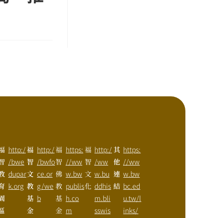
福
http:/
福
http:/
福
https:
福
http:/
其
https:
智
/bwe
智
/bwfo
智
//ww
智
/ww
他
//ww
教
dupar
文
ce.or
佛
w.bw
文
w.bu
連
w.bw
育
k.org
教
g/we
教
publis
化
ddhis
結
bc.ed
園
基
b
基
h.co
m.bli
u.tw/l
區
金
金
m
sswis
inks/