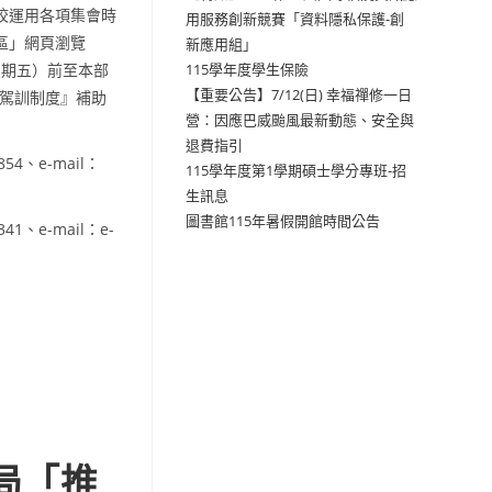
校運用各項集會時
用服務創新競賽「資料隱私保護-創
區」網頁瀏覽
新應用組」
29日（星期五）前至本部
115學年度學生保險
【重要公告】7/12(日) 幸福禪修一日
車駕訓制度』補助
營：因應巴威颱風最新動態、安全與
退費指引
4、e-mail：
115學年度第1學期碩士學分專班-招
生訊息
圖書館115年暑假開館時間公告
、e-mail：e-
局「推