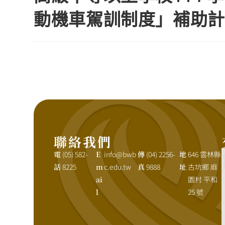
動機車駕訓制度」補助計
聯絡我們
電
(05) 582-
E
info@bwb
傳
(04) 2256-
地
646 雲林縣
話
8225
m
c.edu.tw
真
9888
址
古坑鄉 麻
ai
園村 平和
l
25 號