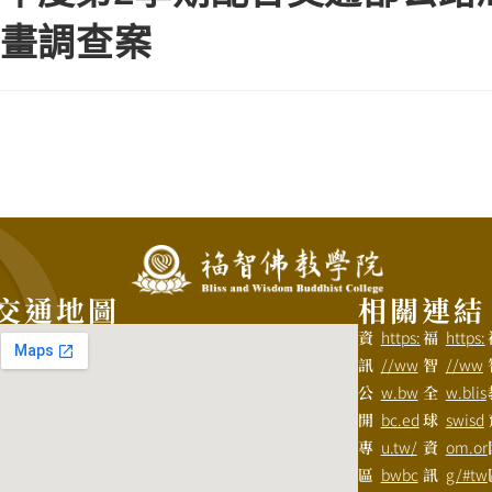
畫調查案
交通地圖
相關連結
資
https:
福
https:
訊
//ww
智
//ww
公
w.bw
全
w.blis
開
bc.ed
球
swisd
專
u.tw/
資
om.or
區
bwbc
訊
g/#tw