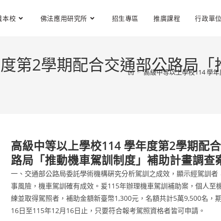
識本校
佛法應用研究所
招生專區
推廣課程
行政單
學年度第2學期配合交通部公路局
>
高級中等以上學校114 
高級中等以上學校114 學年度第2學期配
路局「推動機車駕訓制度」補助計畫調查
一、交通部公路局委託學術機構硏究分析駕訓之成效，顯示經駕訓者
事風險，機車駕訓確有成效。爰115年辦理機車駕訓補助案，個人至
練並取得駕照者，補助金額新臺幣1,300元，名額共計5萬9,500名，期
16日至115年12月16日止，只要符合報考駕照資格者皆可申請。