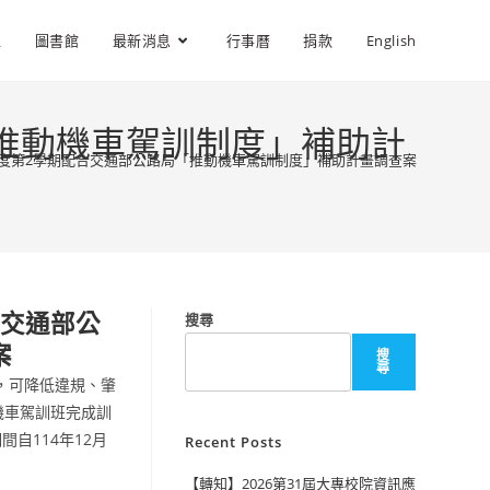
位
圖書館
最新消息
行事曆
捐款
English
「推動機車駕訓制度」補助計
學年度第2學期配合交通部公路局「推動機車駕訓制度」補助計畫調查案
合交通部公
搜尋
案
搜
尋
，可降低違規、肇
機車駕訓班完成訓
間自114年12月
Recent Posts
【轉知】2026第31屆大專校院資訊應