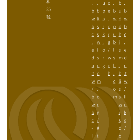
和
.
.
u
c
.
b
.
25
b
b
p
e
b
u
b
號
w
li
a
.
w
d
w
b
s
r
o
p
d
b
c
s
k
r
u
h
c
.
w
.
g
b
i
.
e
i
o
/
li
s
e
d
s
r
w
s
m
d
u
d
g
e
h
.
u
.t
o
b
.
b
.t
w
m
c
li
w
/
.
o
s
/
b
o
m
s
li
w
r
w
n
b
g
i
k
c
/
s
s
-
#
d
/
i
t
o