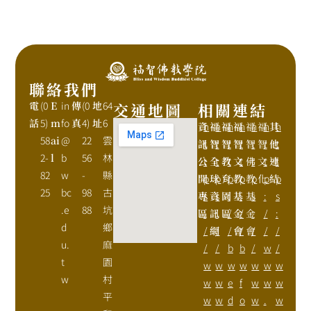
聯絡我們
電
(0
E
in
傳
(0
地
64
交通地圖
相關連結
話
5)
m
fo
真
4)
址
6
資
h
福
h
福
h
福
h
福
h
福
h
其
h
58
ai
@
22
雲
訊
t
智
t
智
t
智
t
智
t
智
t
他
t
2-
l
b
56
林
公
t
全
t
教
t
文
t
佛
t
文
t
連
t
82
w
-
縣
開
p
球
p
育
p
教
p
教
p
化
p
結
p
25
bc
98
古
專
s
資
s
園
:
基
:
基
s
:
s
.e
88
坑
區
:
訊
:
區
/
金
/
金
:
/
:
d
鄉
/
網
/
/
會
/
會
/
/
/
u.
麻
/
/
b
b
/
w
/
t
園
w
w
w
w
w
w
w
w
村
w
w
e
f
w
w
w
平
w
w
d
o
w
.
w