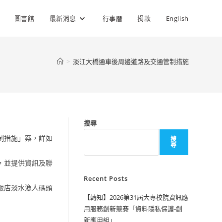
圖書館
最新消息
行事曆
捐款
English
>
淡江大橋通車後周邊道路及交通管制措施
搜尋
制措施」案，詳如
搜
尋
，並提供資訊及聯
Recent Posts
飯店淡水漁人碼頭
【轉知】2026第31屆大專校院資訊應
用服務創新競賽「資料隱私保護-創
新應用組」