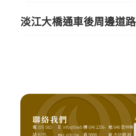
淡江大橋通車後周邊道路
聯絡我們
電
(05) 582-
E
info@bwb
傳
(04) 2256-
地
646 雲林縣
話
8225
m
c.edu.tw
真
9888
址
古坑鄉 麻