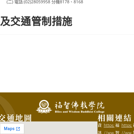
(二) 電話:(02)28059958 分機8178、8168
及交通管制措施
交通地圖
相關連結
資
https:
福
https:
訊
//ww
智
//ww