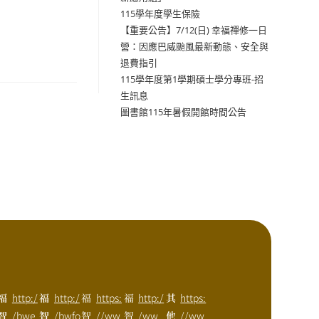
115學年度學生保險
【重要公告】7/12(日) 幸福禪修一日
營：因應巴威颱風最新動態、安全與
退費指引
115學年度第1學期碩士學分專班-招
生訊息
圖書館115年暑假開館時間公告
福
http:/
福
http:/
福
https:
福
http:/
其
https:
智
/bwe
智
/bwfo
智
//ww
智
/ww
他
//ww