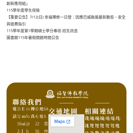
創新應用組」
115學年度學生保險
【重要公告】7/12(日) 幸福禪修一日營：因應巴威颱風最新動態、安全
與退費指引
115學年度第1學期碩士學分專班-招生訊息
圖書館115年暑假開館時間公告
聯絡我們
電
(0
E
in
傳
(0
地
64
交通地圖
相關連結
話
5)
m
fo
真
4)
址
6
資
h
福
h
福
h
福
h
福
h
福
h
其
h
58
ai
@
22
雲
訊
t
智
t
智
t
智
t
智
t
智
t
他
t
2-
l
b
56
林
公
t
全
t
教
t
文
t
佛
t
文
t
連
t