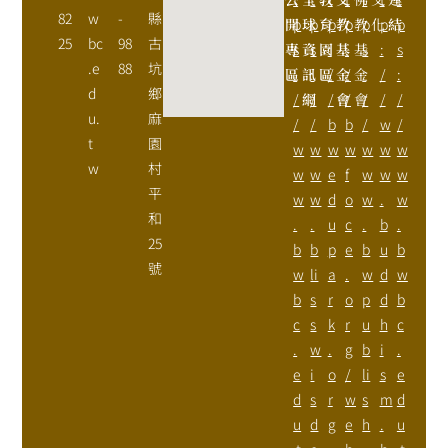
82
w
-
縣
開
p
球
p
育
p
教
p
教
p
化
p
結
p
25
bc
98
古
專
s
資
s
園
:
基
:
基
s
:
s
.e
88
坑
區
:
訊
:
區
/
金
/
金
:
/
:
d
鄉
/
網
/
/
會
/
會
/
/
/
u.
麻
/
/
b
b
/
w
/
t
園
w
w
w
w
w
w
w
w
村
w
w
e
f
w
w
w
平
w
w
d
o
w
.
w
和
.
.
u
c
.
b
.
25
b
b
p
e
b
u
b
號
w
li
a
.
w
d
w
b
s
r
o
p
d
b
c
s
k
r
u
h
c
.
w
.
g
b
i
.
e
i
o
/
li
s
e
d
s
r
w
s
m
d
u
d
g
e
h
.
u