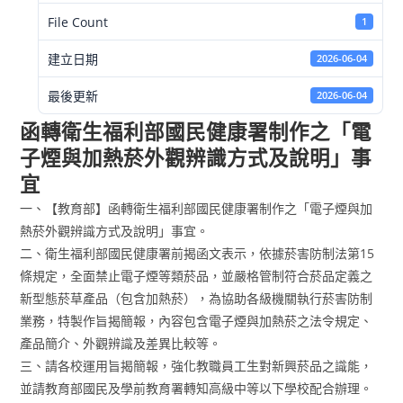
File Count
1
建立日期
2026-06-04
最後更新
2026-06-04
函轉衛生福利部國民健康署制作之「電
子煙與加熱菸外觀辨識方式及說明」事
宜
一、【教育部】函轉衛生福利部國民健康署制作之「電子煙與加
熱菸外觀辨識方式及說明」事宜。
二、衛生福利部國民健康署前揭函文表示，依據菸害防制法第15
條規定，全面禁止電子煙等類菸品，並嚴格管制符合菸品定義之
新型態菸草產品（包含加熱菸），為協助各級機關執行菸害防制
業務，特製作旨揭簡報，內容包含電子煙與加熱菸之法令規定、
產品簡介、外觀辨識及差異比較等。
三、請各校運用旨揭簡報，強化教職員工生對新興菸品之識能，
並請教育部國民及學前教育署轉知高級中等以下學校配合辦理。