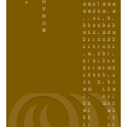
w
村
w
w
e
f
w
w
w
平
w
w
d
o
w
.
w
和
.
.
u
c
.
b
.
25
b
b
p
e
b
u
b
號
w
li
a
.
w
d
w
b
s
r
o
p
d
b
c
s
k
r
u
h
c
.
w
.
g
b
i
.
e
i
o
/
li
s
e
d
s
r
w
s
m
d
u
d
g
e
h
.
u
.t
o
b
.
b
.t
w
m
c
li
w
/
.
o
s
/
b
o
m
s
li
w
r
w
n
b
g
i
k
c
/
s
s