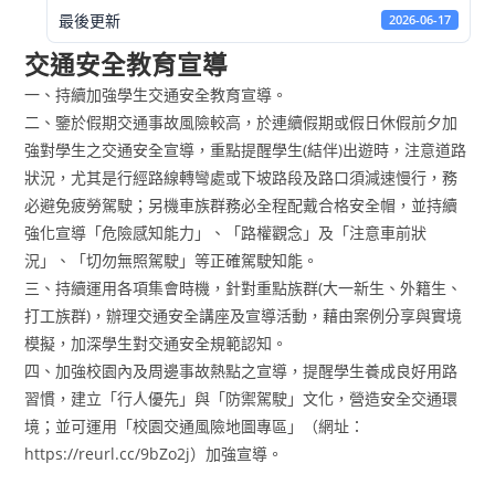
最後更新
2026-06-17
交通安全教育宣導
一、持續加強學生交通安全教育宣導。
二、鑒於假期交通事故風險較高，於連續假期或假日休假前夕加
強對學生之交通安全宣導，重點提醒學生(結伴)出遊時，注意道路
狀況，尤其是行經路線轉彎處或下坡路段及路口須減速慢行，務
必避免疲勞駕駛；另機車族群務必全程配戴合格安全帽，並持續
強化宣導「危險感知能力」、「路權觀念」及「注意車前狀
況」、「切勿無照駕駛」等正確駕駛知能。
三、持續運用各項集會時機，針對重點族群(大一新生、外籍生、
打工族群)，辦理交通安全講座及宣導活動，藉由案例分享與實境
模擬，加深學生對交通安全規範認知。
四、加強校園內及周邊事故熱點之宣導，提醒學生養成良好用路
習慣，建立「行人優先」與「防禦駕駛」文化，營造安全交通環
境；並可運用「校園交通風險地圖專區」（網址：
https://reurl.cc/9bZo2j）加強宣導。