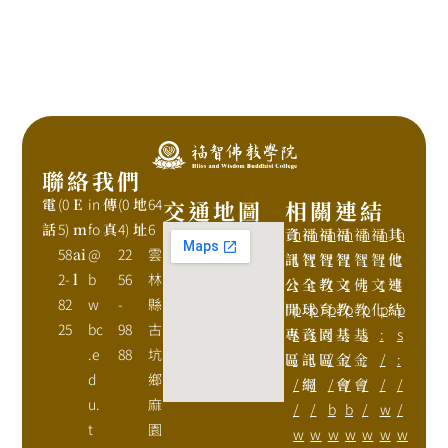
聯絡我們
電
(0
E
in
傳
(0
地
64
交通地圖
相關連結
話
5)
m
fo
真
4)
址
6
資
h
福
h
福
h
福
h
福
h
福
h
其
h
58
ai
@
22
雲
訊
t
智
t
智
t
智
t
智
t
智
t
他
t
2-
l
b
56
林
公
t
全
t
教
t
文
t
佛
t
文
t
連
t
82
w
-
縣
開
p
球
p
育
p
教
p
教
p
化
p
結
p
25
bc
98
古
專
s
資
s
園
:
基
:
基
s
:
s
.e
88
坑
區
:
訊
:
區
/
金
/
金
:
/
:
d
鄉
/
網
/
/
會
/
會
/
/
/
u.
麻
/
/
b
b
/
w
/
t
園
w
w
w
w
w
w
w