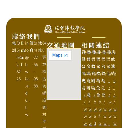
聯絡我們
電
(0
E
in
傳
(0
地
64
交通地圖
相關連結
話
5)
m
fo
真
4)
址
6
資
h
福
h
福
h
福
h
福
h
福
h
其
h
58
ai
@
22
雲
訊
t
智
t
智
t
智
t
智
t
智
t
他
t
2-
l
b
56
林
公
t
全
t
教
t
文
t
佛
t
文
t
連
t
82
w
-
縣
開
p
球
p
育
p
教
p
教
p
化
p
結
p
25
bc
98
古
專
s
資
s
園
:
基
:
基
s
:
s
.e
88
坑
區
:
訊
:
區
/
金
/
金
:
/
:
d
鄉
/
網
/
/
會
/
會
/
/
/
u.
麻
/
/
b
b
/
w
/
t
園
w
w
w
w
w
w
w
w
村
w
w
e
f
w
w
w
平
w
w
d
o
w
.
w