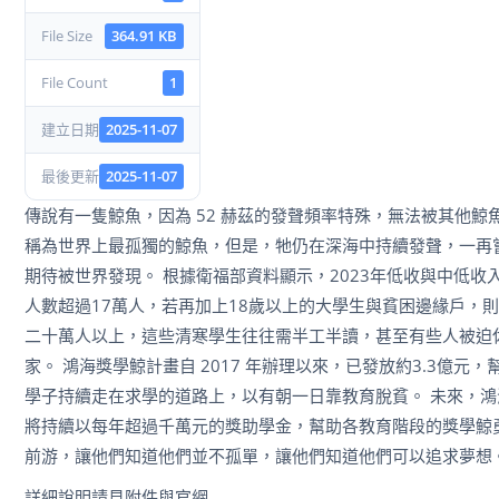
File Size
364.91 KB
File Count
1
建立日期
2025-11-07
最後更新
2025-11-07
傳說有一隻鯨魚，因為 52 赫茲的發聲頻率特殊，無法被其他鯨
稱為世界上最孤獨的鯨魚，但是，牠仍在深海中持續發聲，一再
期待被世界發現。 根據衛福部資料顯示，2023年低收與中低收
人數超過17萬人，若再加上18歲以上的大學生與貧困邊緣戶，
二十萬人以上，這些清寒學生往往需半工半讀，甚至有些人被迫
家。 鴻海獎學鯨計畫自 2017 年辦理以來，已發放約3.3億元
學子持續走在求學的道路上，以有朝一日靠教育脫貧。 未來，
將持續以每年超過千萬元的獎助學金，幫助各教育階段的獎學鯨
前游，讓他們知道他們並不孤單，讓他們知道他們可以追求夢想
詳細說明請見附件與官網