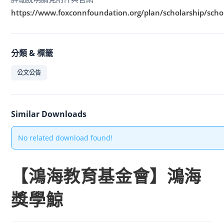
https://www.foxconnfoundation.org/plan/scholarship/scho
分類 & 標籤
公文公告
Similar Downloads
No related download found!
【鴻海教育基金會】鴻海
獎學鯨