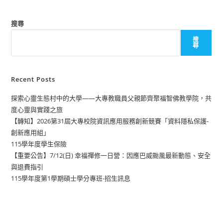
搜尋
搜
尋
Recent Posts
探索心靈生態村中的大學——大專教職員父親節齊聚福智佛教學院，共
度心靈與實踐之旅
【轉知】2026第31屆大專校院資訊應用服務創新競賽「資料隱私保護-
創新應用組」
115學年度學生保險
【重要公告】7/12(日) 幸福禪修一日營：因應巴威颱風最新動態、安全
與退費指引
115學年度第1學期碩士學分專班-招生訊息