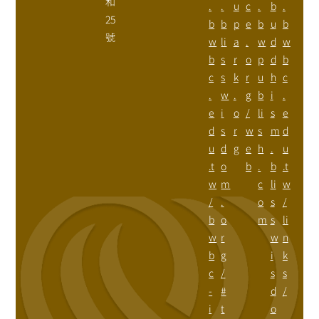
和
.
.
u
c
.
b
.
25
b
b
p
e
b
u
b
號
w
li
a
.
w
d
w
b
s
r
o
p
d
b
c
s
k
r
u
h
c
.
w
.
g
b
i
.
e
i
o
/
li
s
e
d
s
r
w
s
m
d
u
d
g
e
h
.
u
.t
o
b
.
b
.t
w
m
c
li
w
/
.
o
s
/
b
o
m
s
li
w
r
w
n
b
g
i
k
c
/
s
s
-
#
d
/
i
t
o