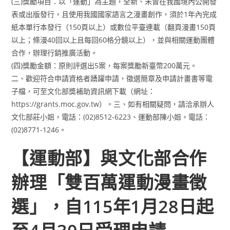
(三)獎勵項目：以「運動」為主題，全新、未曾在我國境內公開發
表或出版發行，且使用我國國家語言之漫畫創作，須於1年內完成
紙本單行本發行（150頁以上）或數位平臺連載（翻頁漫畫150頁
以上；條漫40回以上且每回60格分鏡以上），並與相關運動團體
合作，辦理行銷推廣活動。
(四)獎勵金額：原則評選出5案，每案獎勵新臺幣200萬元。
二、歡迎符合申請資格者踴躍申請，徵選簡章及申請計畫書等電
子檔，可至文化部獎補助資訊網下載（網址：
https://grants.moc.gov.tw）。三、如有相關疑問，請洽承辦人
文化部莊小姐，電話：(02)8512-6223、運動部陳小姐，電話：
(02)8771-1246。
【運動部】與文化部合作
辦理「雙百萬運動漫畫徵
選」，自115年1月28日起