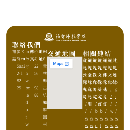
聯絡我們
電
(0
E
in
傳
(0
地
64
交通地圖
相關連結
話
5)
m
fo
真
4)
址
6
資
h
福
h
福
h
福
h
福
h
福
h
其
h
58
ai
@
22
雲
訊
t
智
t
智
t
智
t
智
t
智
t
他
t
2-
l
b
56
林
公
t
全
t
教
t
文
t
佛
t
文
t
連
t
82
w
-
縣
開
p
球
p
育
p
教
p
教
p
化
p
結
p
25
bc
98
古
專
s
資
s
園
:
基
:
基
s
:
s
.e
88
坑
區
:
訊
:
區
/
金
/
金
:
/
:
d
鄉
/
網
/
/
會
/
會
/
/
/
u.
麻
/
/
b
b
/
w
/
t
園
w
w
w
w
w
w
w
w
村
w
w
e
f
w
w
w