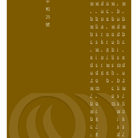
平
w
w
d
o
w
.
w
和
.
.
u
c
.
b
.
25
b
b
p
e
b
u
b
號
w
li
a
.
w
d
w
b
s
r
o
p
d
b
c
s
k
r
u
h
c
.
w
.
g
b
i
.
e
i
o
/
li
s
e
d
s
r
w
s
m
d
u
d
g
e
h
.
u
.t
o
b
.
b
.t
w
m
c
li
w
/
.
o
s
/
b
o
m
s
li
w
r
w
n
b
g
i
k
c
/
s
s
-
#
d
/