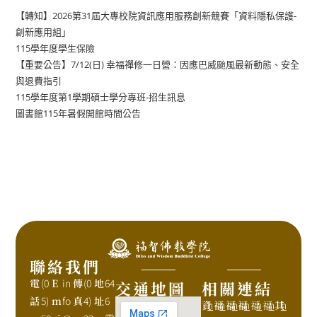
【轉知】2026第31屆大專校院資訊應用服務創新競賽「資料隱私保護-
創新應用組」
115學年度學生保險
【重要公告】7/12(日) 幸福禪修一日營：因應巴威颱風最新動態、安全
與退費指引
115學年度第1學期碩士學分專班-招生訊息
圖書館115年暑假開館時間公告
聯絡我們
電
(0
E
in
傳
(0
地
64
交通地圖
相關連結
話
5)
m
fo
真
4)
址
6
資
h
福
h
福
h
福
h
福
h
福
h
其
h