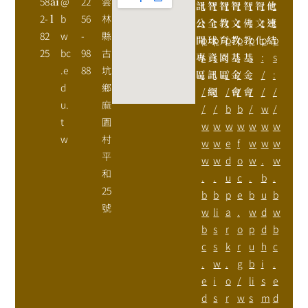
58
ai
@
22
雲
訊
t
智
t
智
t
智
t
智
t
智
t
他
t
2-
l
b
56
林
公
t
全
t
教
t
文
t
佛
t
文
t
連
t
82
w
-
縣
開
p
球
p
育
p
教
p
教
p
化
p
結
p
25
bc
98
古
專
s
資
s
園
:
基
:
基
s
:
s
.e
88
坑
區
:
訊
:
區
/
金
/
金
:
/
:
d
鄉
/
網
/
/
會
/
會
/
/
/
u.
麻
/
/
b
b
/
w
/
t
園
w
w
w
w
w
w
w
w
村
w
w
e
f
w
w
w
平
w
w
d
o
w
.
w
和
.
.
u
c
.
b
.
25
b
b
p
e
b
u
b
號
w
li
a
.
w
d
w
b
s
r
o
p
d
b
c
s
k
r
u
h
c
.
w
.
g
b
i
.
e
i
o
/
li
s
e
d
s
r
w
s
m
d