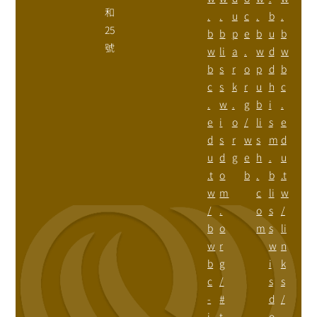
和
.
.
u
c
.
b
.
25
b
b
p
e
b
u
b
號
w
li
a
.
w
d
w
b
s
r
o
p
d
b
c
s
k
r
u
h
c
.
w
.
g
b
i
.
e
i
o
/
li
s
e
d
s
r
w
s
m
d
u
d
g
e
h
.
u
.t
o
b
.
b
.t
w
m
c
li
w
/
.
o
s
/
b
o
m
s
li
w
r
w
n
b
g
i
k
c
/
s
s
-
#
d
/
i
t
o