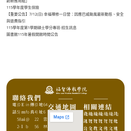
創新應用組」
115學年度學生保險
【重要公告】7/12(日) 幸福禪修一日營：因應巴威颱風最新動態、安全
與退費指引
115學年度第1學期碩士學分專班-招生訊息
圖書館115年暑假開館時間公告
聯絡我們
電
(0
E
in
傳
(0
地
64
交通地圖
相關連結
話
5)
m
fo
真
4)
址
6
資
h
福
h
福
h
福
h
福
h
福
h
其
h
58
ai
@
22
雲
訊
t
智
t
智
t
智
t
智
t
智
t
他
t
2-
l
b
56
林
公
t
全
t
教
t
文
t
佛
t
文
t
連
t