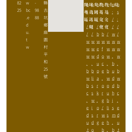
82
w
-
縣
開
p
球
p
育
p
教
p
教
p
化
p
結
p
25
bc
98
古
專
s
資
s
園
:
基
:
基
s
:
s
.e
88
坑
區
:
訊
:
區
/
金
/
金
:
/
:
d
鄉
/
網
/
/
會
/
會
/
/
/
u.
麻
/
/
b
b
/
w
/
t
園
w
w
w
w
w
w
w
w
村
w
w
e
f
w
w
w
平
w
w
d
o
w
.
w
和
.
.
u
c
.
b
.
25
b
b
p
e
b
u
b
號
w
li
a
.
w
d
w
b
s
r
o
p
d
b
c
s
k
r
u
h
c
.
w
.
g
b
i
.
e
i
o
/
li
s
e
d
s
r
w
s
m
d
u
d
g
e
h
.
u
.t
o
b
.
b
.t