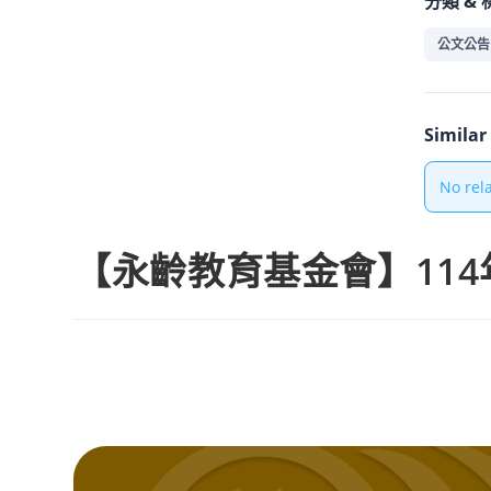
分類 & 
公文公告
Simila
No rel
【永齡教育基金會】11