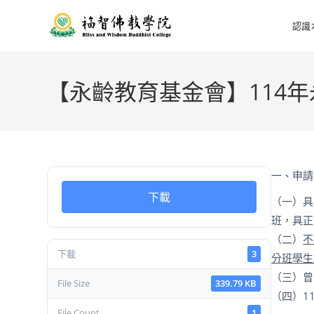
認識
【永齡教育基金會】114
一、申請
下載
（一）具
班，具正
（二）
不
下載
3
分班學生
（三）曾
File Size
339.79 KB
（四）
1
File Count
1