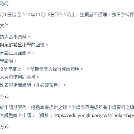
時間
月
1
日起 至
114
年
11
月
28
日下午
5
時止，逾期恕不受理，亦不予補
文件
請人基本資料。
與
永齡希望小學
的回憶。
分證正反面影本。
學證明。
13
學年度上、下學期學業與操行成績證明。
人資料使用同意書。
殊表現相關證明（非必要項目）。
方式
於申請期限內，透過本會提供之線上申請表單完成所有申請資料之
官網暨線上申請：（網址：
https://edu.yonglin.org.tw/scholarship
方式