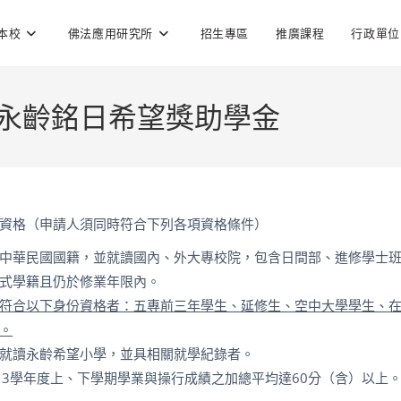
本校
佛法應用研究所
招生專區
推廣課程
行政單位
年永齡銘日希望獎助學金
資格（申請人須同時符合下列各項資格條件）
中華民國國籍，並就讀國內、外大專校院，包含日間部、進修學士
式學籍且仍於修業年限內。
符合以下身份資格者：五專前三年學生、延修生、空中大學學生、
。
就讀永齡希望小學，並具相關就學紀錄者。
13
學年度上、下學期學業與操行成績之加總平均達
60
分（含）以上