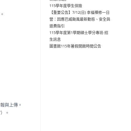
115學年度學生保險
【重要公告】7/12(日) 幸福禪修一日
件。
營：因應巴威颱風最新動態、安全與
退費指引
115學年度第1學期碩士學分專班-招
生訊息
圖書館115年暑假開館時間公告
填報與上傳。
/
）。