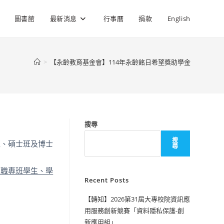
圖書館
最新消息
行事曆
捐款
English
>
【永齡教育基金會】114年永齡銘日希望獎助學金
搜尋
搜
班、碩士班及博士
尋
在職專班學生、學
Recent Posts
【轉知】2026第31屆大專校院資訊應
。
用服務創新競賽「資料隱私保護-創
新應用組」