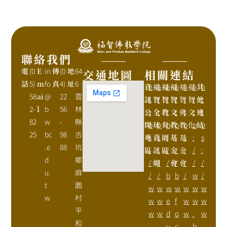
聯絡我們
電
(0
E
in
傳
(0
地
64
交通地圖
相關連結
話
5)
m
fo
真
4)
址
6
資
h
福
h
福
h
福
h
福
h
福
h
其
h
58
ai
@
22
雲
訊
t
智
t
智
t
智
t
智
t
智
t
他
t
2-
l
b
56
林
公
t
全
t
教
t
文
t
佛
t
文
t
連
t
82
w
-
縣
開
p
球
p
育
p
教
p
教
p
化
p
結
p
25
bc
98
古
專
s
資
s
園
:
基
:
基
s
:
s
.e
88
坑
區
:
訊
:
區
/
金
/
金
:
/
:
d
鄉
/
網
/
/
會
/
會
/
/
/
u.
麻
/
/
b
b
/
w
/
t
園
w
w
w
w
w
w
w
w
村
w
w
e
f
w
w
w
平
w
w
d
o
w
.
w
和
.
.
u
c
.
b
.