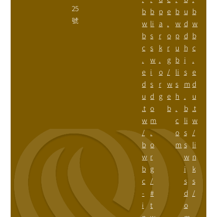
25
b
b
p
e
b
u
b
號
w
li
a
.
w
d
w
b
s
r
o
p
d
b
c
s
k
r
u
h
c
.
w
.
g
b
i
.
e
i
o
/
li
s
e
d
s
r
w
s
m
d
u
d
g
e
h
.
u
.t
o
b
.
b
.t
w
m
c
li
w
/
.
o
s
/
b
o
m
s
li
w
r
w
n
b
g
i
k
c
/
s
s
-
#
d
/
i
t
o
n
w
m