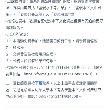
(三)課程內容：該系列講座共設四門課程，邀請專家學者授
課，課程內容包括「發現水下考古學」、「發現水下文化資
產」、「發現列冊沉船」及「發現將軍1號」。
(四)報名資格：歡迎各領域對水下文化資產議題有興趣的民眾
踴躍報名。
(五)活動須知：
１、本活動免費參加，活動當日備有午餐，請學員自備餐
具、飲水杯。
２、交通費及住宿費用須自理。
３、公務人員得發給學習時數。
(六)報名日期：即日起至 114年7月18日（星期五）止（報名
表單連結：
https://forms.gle/RT9LEm1CUotV5TrN9
）。
二、活動簡章請按
下載
取得，以上未盡事宜或活動相關問
題，請逕電洽國立清華大學水下考古學暨水下文化資產研究
中心毛小姐，電話：03-5715131分機34508。