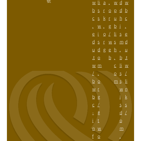
號
w
li
a
.
w
d
w
b
s
r
o
p
d
b
c
s
k
r
u
h
c
.
w
.
g
b
i
.
e
i
o
/
li
s
e
d
s
r
w
s
m
d
u
d
g
e
h
.
u
.t
o
b
.
b
.t
w
m
c
li
w
/
.
o
s
/
b
o
m
s
li
w
r
w
n
b
g
i
k
c
/
s
s
-
#
d
/
i
t
o
n
w
m
f
o
.