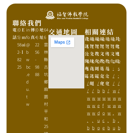
聯絡我們
電
(0
E
in
傳
(0
地
64
交通地圖
相關連結
話
5)
m
fo
真
4)
址
6
資
h
福
h
福
h
福
h
福
h
福
h
其
h
58
ai
@
22
雲
訊
t
智
t
智
t
智
t
智
t
智
t
他
t
2-
l
b
56
林
公
t
全
t
教
t
文
t
佛
t
文
t
連
t
82
w
-
縣
開
p
球
p
育
p
教
p
教
p
化
p
結
p
25
bc
98
古
專
s
資
s
園
:
基
:
基
s
:
s
.e
88
坑
區
:
訊
:
區
/
金
/
金
:
/
:
d
鄉
/
網
/
/
會
/
會
/
/
/
u.
麻
/
/
b
b
/
w
/
t
園
w
w
w
w
w
w
w
w
村
w
w
e
f
w
w
w
平
w
w
d
o
w
.
w
和
.
.
u
c
.
b
.
25
b
b
p
e
b
u
b