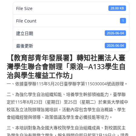
File Size
28.00 KB
File Count
1
建立日期
2026-06-04
最後更新
2026-06-04
【教育部青年發展署】轉知社團法人臺
灣學生聯合會辦理「乘浪─A133學生自
治與學生權益工作坊」
一、依據臺學聯115年5月20日臺學聯字第115030004號函辦理。
二、為強化學生自治組織知能、培養學生幹部領袖能力，臺學聯
定於115年8月23日（星期日）至25日（星期二）於東吳大學城中
校區及立法院辦理旨揭培訓，活動內容包含學生自治概論、學生
會組織經營與領導、政策倡議及學生會必備技能等培力。
三、本培訓對象為全國大專校院學生自治組織成員、對校園民主
及學生自治有興趣之學生，報名時間自即日起至7月19日止，請貴