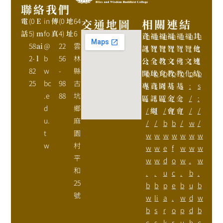
聯絡我們
電
(0
E
in
傳
(0
地
64
交通地圖
相關連結
話
5)
m
fo
真
4)
址
6
資
h
福
h
福
h
福
h
福
h
福
h
其
h
58
ai
@
22
雲
訊
t
智
t
智
t
智
t
智
t
智
t
他
t
2-
l
b
56
林
公
t
全
t
教
t
文
t
佛
t
文
t
連
t
82
w
-
縣
開
p
球
p
育
p
教
p
教
p
化
p
結
p
25
bc
98
古
專
s
資
s
園
:
基
:
基
s
:
s
.e
88
坑
區
:
訊
:
區
/
金
/
金
:
/
:
d
鄉
/
網
/
/
會
/
會
/
/
/
u.
麻
/
/
b
b
/
w
/
t
園
w
w
w
w
w
w
w
w
村
w
w
e
f
w
w
w
平
w
w
d
o
w
.
w
和
.
.
u
c
.
b
.
25
b
b
p
e
b
u
b
號
w
li
a
.
w
d
w
b
s
r
o
p
d
b
c
s
k
r
u
h
c