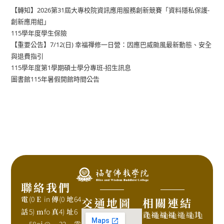
【轉知】2026第31屆大專校院資訊應用服務創新競賽「資料隱私保護-
創新應用組」
115學年度學生保險
【重要公告】7/12(日) 幸福禪修一日營：因應巴威颱風最新動態、安全
與退費指引
115學年度第1學期碩士學分專班-招生訊息
圖書館115年暑假開館時間公告
聯絡我們
電
(0
E
in
傳
(0
地
64
交通地圖
相關連結
話
5)
m
fo
真
4)
址
6
資
h
福
h
福
h
福
h
福
h
福
h
其
h
58
ai
@
22
雲