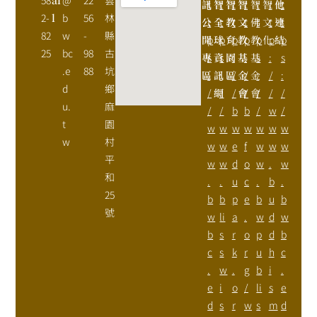
訊
t
智
t
智
t
智
t
智
t
智
t
他
t
2-
l
b
56
林
公
t
全
t
教
t
文
t
佛
t
文
t
連
t
82
w
-
縣
開
p
球
p
育
p
教
p
教
p
化
p
結
p
25
bc
98
古
專
s
資
s
園
:
基
:
基
s
:
s
.e
88
坑
區
:
訊
:
區
/
金
/
金
:
/
:
d
鄉
/
網
/
/
會
/
會
/
/
/
u.
麻
/
/
b
b
/
w
/
t
園
w
w
w
w
w
w
w
w
村
w
w
e
f
w
w
w
平
w
w
d
o
w
.
w
和
.
.
u
c
.
b
.
25
b
b
p
e
b
u
b
號
w
li
a
.
w
d
w
b
s
r
o
p
d
b
c
s
k
r
u
h
c
.
w
.
g
b
i
.
e
i
o
/
li
s
e
d
s
r
w
s
m
d