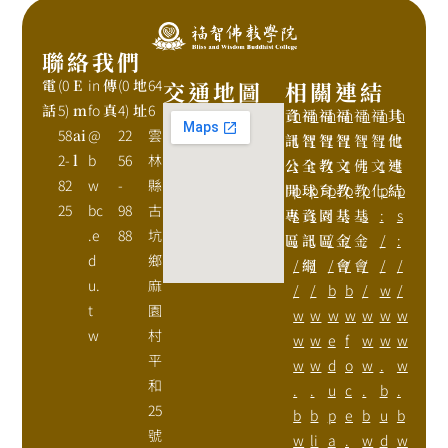
聯絡我們
電
(0
E
in
傳
(0
地
64
交通地圖
相關連結
話
5)
m
fo
真
4)
址
6
資
h
福
h
福
h
福
h
福
h
福
h
其
h
58
ai
@
22
雲
訊
t
智
t
智
t
智
t
智
t
智
t
他
t
2-
l
b
56
林
公
t
全
t
教
t
文
t
佛
t
文
t
連
t
82
w
-
縣
開
p
球
p
育
p
教
p
教
p
化
p
結
p
25
bc
98
古
專
s
資
s
園
:
基
:
基
s
:
s
.e
88
坑
區
:
訊
:
區
/
金
/
金
:
/
:
d
鄉
/
網
/
/
會
/
會
/
/
/
u.
麻
/
/
b
b
/
w
/
t
園
w
w
w
w
w
w
w
w
村
w
w
e
f
w
w
w
平
w
w
d
o
w
.
w
和
.
.
u
c
.
b
.
25
b
b
p
e
b
u
b
號
w
li
a
.
w
d
w