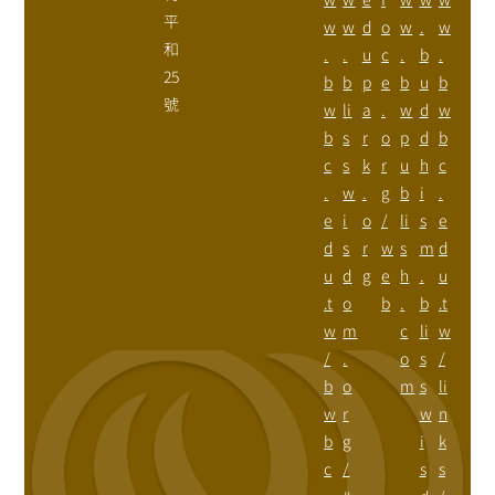
平
w
w
d
o
w
.
w
和
.
.
u
c
.
b
.
25
b
b
p
e
b
u
b
號
w
li
a
.
w
d
w
b
s
r
o
p
d
b
c
s
k
r
u
h
c
.
w
.
g
b
i
.
e
i
o
/
li
s
e
d
s
r
w
s
m
d
u
d
g
e
h
.
u
.t
o
b
.
b
.t
w
m
c
li
w
/
.
o
s
/
b
o
m
s
li
w
r
w
n
b
g
i
k
c
/
s
s