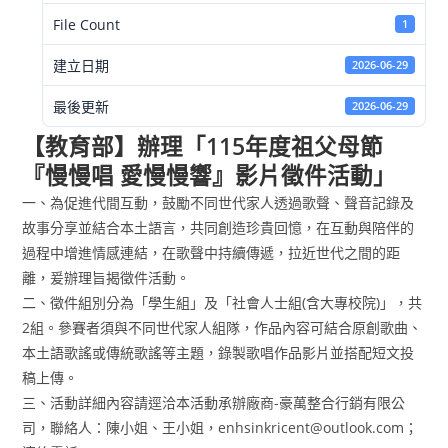
File Count
1
建立日期
2026-06-29
最後更新
2026-06-29
【教育部】辦理「115年度祖父母節
『慢慢唱 愛慢慢響』影片徵件活動」
一、為促進代間互動，鼓勵不同世代家人透過歌聲、聲音記錄及
故事分享並結合本土語言，共同創造珍貴回憶，在互動與陪伴的
過程中增進情感連結，在歌聲中持續傳遞，拉近世代之間的距
離，爰辦理旨揭徵件活動。
二、徵件組別分為「學生組」及「社會人士組(含大專校院)」，共
2組。參賽者須與不同世代家人組隊，作品內容可結合原創歌曲、
本土語歌謠或傳統歌謠等主題，錄製歌唱作品影片並搭配短文投
稿上傳。
三、活動詳細內容請逕洽本活動承辦廠商-豪萬整合行銷有限公
司，聯絡人：陳小姐、王小姐，enhsinkricent@outlook.com；