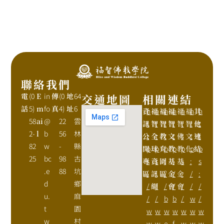
聯絡我們
電
(0
E
in
傳
(0
地
64
交通地圖
相關連結
話
5)
m
fo
真
4)
址
6
資
h
福
h
福
h
福
h
福
h
福
h
其
h
58
ai
@
22
雲
訊
t
智
t
智
t
智
t
智
t
智
t
他
t
2-
l
b
56
林
公
t
全
t
教
t
文
t
佛
t
文
t
連
t
82
w
-
縣
開
p
球
p
育
p
教
p
教
p
化
p
結
p
25
bc
98
古
專
s
資
s
園
:
基
:
基
s
:
s
.e
88
坑
區
:
訊
:
區
/
金
/
金
:
/
:
d
鄉
/
網
/
/
會
/
會
/
/
/
u.
麻
/
/
b
b
/
w
/
t
園
w
w
w
w
w
w
w
w
村
w
w
e
f
w
w
w