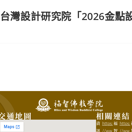
台灣設計研究院「2026金點
交通地圖
相關連結
資
https:
福
https:
訊
//ww
智
//ww