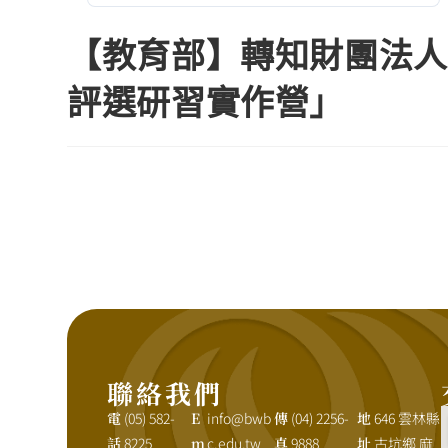
【教育部】轉知財團法人
評選研習實作營」
聯絡我們
電
(05) 582-
E
info@bwb
傳
(04) 2256-
地
646 雲林縣
話
8225
m
c.edu.tw
真
9888
址
古坑鄉 麻