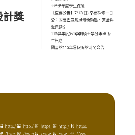
115學年度學生保險
設計獎
【重要公告】7/12(日) 幸福禪修一日
營：因應巴威颱風最新動態、安全與
退費指引
115學年度第1學期碩士學分專班-招
生訊息
圖書館115年暑假開館時間公告
福
http:/
福
http:/
福
https:
福
http:/
其
https:
智
/bwe
智
/bwfo
智
//ww
智
/ww
他
//ww