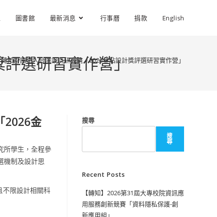
位
圖書館
最新消息
行事曆
捐款
English
獎評選研習實作營」
轉知財團法人台灣設計研究院「2026金點設計獎評選研習實作營」
2026金
搜尋
搜
尋
究所學生，全程參
選機制及設計思
Recent Posts
式且不限設計相關科
【轉知】2026第31屆大專校院資訊應
用服務創新競賽「資料隱私保護-創
新應用組」