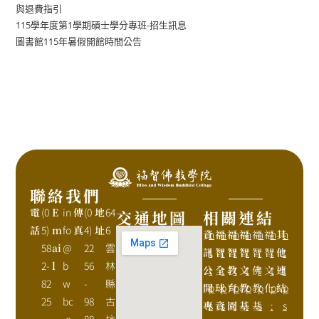
與退費指引
115學年度第1學期碩士學分專班-招生訊息
圖書館115年暑假開館時間公告
聯絡我們
電
(0
E
in
傳
(0
地
64
交通地圖
相關連結
話
5)
m
fo
真
4)
址
6
資
h
福
h
福
h
福
h
福
h
福
h
其
h
58
ai
@
22
雲
訊
t
智
t
智
t
智
t
智
t
智
t
他
t
2-
l
b
56
林
公
t
全
t
教
t
文
t
佛
t
文
t
連
t
82
w
-
縣
開
p
球
p
育
p
教
p
教
p
化
p
結
p
25
bc
98
古
專
s
資
s
園
:
基
:
基
s
:
s
.e
88
坑