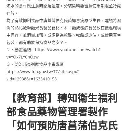
泡水的食材應注意時間及溫度，分裝醬料要留意使用期限並冷藏
存放。
為了有效抑制食品中唐菖蒲伯克氏菌椰毒病原型生長，建議將濕
潤的熟化澱粉類米食製品食材、木耳類或發酵食品放在低溫環境
中保存，並適量加鹽，或調整為較酸、較鹼或少油，或使用真空
包裝，都有助於保持食品之安全。
２、動畫連結：https://www.youtube.com/watch?
v=YOx7LY0nOzw
３、防治邦克列酸食品中毒專區
https://www.fda.gov.tw/TC/site.aspx?
sid=12938&r=1633410158
【教育部】轉知衛生福利
部食品藥物管理署製作
「如何預防唐菖蒲伯克氏