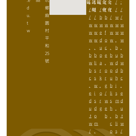
區
:
訊
:
區
/
金
/
金
:
/
:
d
鄉
/
網
/
/
會
/
會
/
/
/
u.
麻
/
/
b
b
/
w
/
t
園
w
w
w
w
w
w
w
w
村
w
w
e
f
w
w
w
平
w
w
d
o
w
.
w
和
.
.
u
c
.
b
.
25
b
b
p
e
b
u
b
號
w
li
a
.
w
d
w
b
s
r
o
p
d
b
c
s
k
r
u
h
c
.
w
.
g
b
i
.
e
i
o
/
li
s
e
d
s
r
w
s
m
d
u
d
g
e
h
.
u
.t
o
b
.
b
.t
w
m
c
li
w
/
.
o
s
/