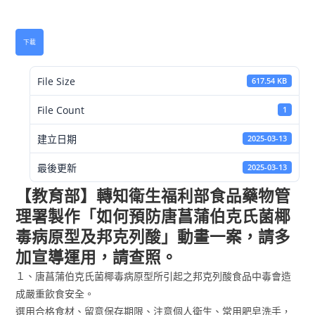
下載
File Size
617.54 KB
File Count
1
建立日期
2025-03-13
最後更新
2025-03-13
【教育部】轉知衛生福利部食品藥物管
理署製作「如何預防唐菖蒲伯克氏菌椰
毒病原型及邦克列酸」動畫一案，請多
加宣導運用，請查照。
１、唐菖蒲伯克氏菌椰毒病原型所引起之邦克列酸食品中毒會造
成嚴重飲食安全。
選用合格食材、留意保存期限、注意個人衛生、常用肥皂洗手，