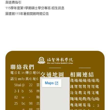
與退費指引
115學年度第1學期碩士學分專班-招生訊息
圖書館115年暑假開館時間公告
聯絡我們
電
(0
E
in
傳
(0
地
64
交通地圖
相關連結
話
5)
m
fo
真
4)
址
6
資
h
福
h
福
h
福
h
福
h
福
h
其
h
58
ai
@
22
雲
訊
t
智
t
智
t
智
t
智
t
智
t
他
t
2-
l
b
56
林
公
t
全
t
教
t
文
t
佛
t
文
t
連
t
82
w
-
縣
開
p
球
p
育
p
教
p
教
p
化
p
結
p
25
bc
98
古
專
s
資
s
園
:
基
:
基
s
:
s
.e
88
坑