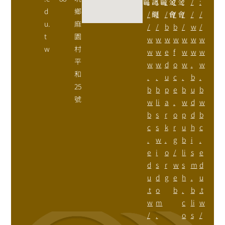
區
:
訊
:
區
/
金
/
金
:
/
:
d
鄉
/
網
/
/
會
/
會
/
/
/
u.
麻
/
/
b
b
/
w
/
t
園
w
w
w
w
w
w
w
w
村
w
w
e
f
w
w
w
平
w
w
d
o
w
.
w
和
.
.
u
c
.
b
.
25
b
b
p
e
b
u
b
號
w
li
a
.
w
d
w
b
s
r
o
p
d
b
c
s
k
r
u
h
c
.
w
.
g
b
i
.
e
i
o
/
li
s
e
d
s
r
w
s
m
d
u
d
g
e
h
.
u
.t
o
b
.
b
.t
w
m
c
li
w
/
.
o
s
/