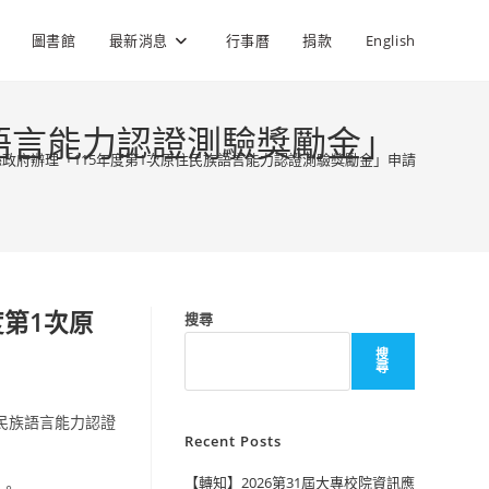
圖書館
最新消息
行事曆
捐款
English
語言能力認證測驗獎勵金」
政府辦理「115年度第1次原住民族語言能力認證測驗獎勵金」申請
度第1次原
搜尋
搜
尋
民族語言能力認證
Recent Posts
【轉知】2026第31屆大專校院資訊應
5。