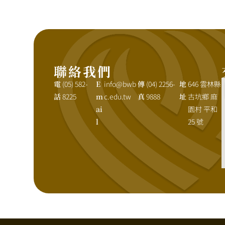
聯絡我們
電
(05) 582-
E
info@bwb
傳
(04) 2256-
地
646 雲林縣
話
8225
m
c.edu.tw
真
9888
址
古坑鄉 麻
ai
園村 平和
l
25 號