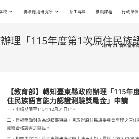
本校
佛法應用研究所
招生專區
推廣課程
行政單位
辦理「115年度第1次原住民族
>
【教育部】轉知臺東縣
【教育部】轉知臺東縣政府辦理「115年
住民族語言能力認證測驗獎勵金」申請
一、申請期限至115年12月31日止。
二、旨揭獎勵對象為設籍臺東縣，且取得原住民族委員會辦理之原住
測驗合格證書之縣民。
三、相關事宜請逕洽臺東縣政府承辦人陳玉小姐，電話：089-32099