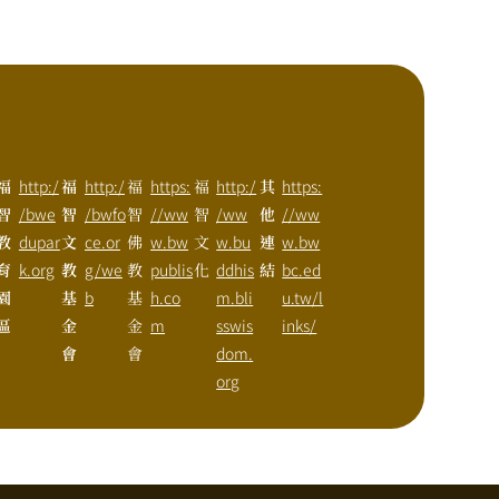
福
http:/
福
http:/
福
https:
福
http:/
其
https:
智
/bwe
智
/bwfo
智
//ww
智
/ww
他
//ww
教
dupar
文
ce.or
佛
w.bw
文
w.bu
連
w.bw
育
k.org
教
g/we
教
publis
化
ddhis
結
bc.ed
園
基
b
基
h.co
m.bli
u.tw/l
區
金
金
m
sswis
inks/
會
會
dom.
org