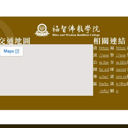
交通地圖
相關連結
資
https:
福
https:
訊
//ww
智
//ww
公
w.bw
全
w.blis
開
bc.ed
球
swisd
專
u.tw/
資
om.or
區
bwbc
訊
g/#tw
-info/
網
o