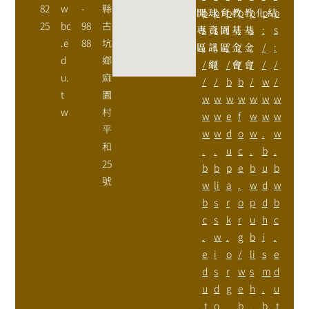
82
w
-
縣
開
p
球
p
育
p
教
p
教
p
化
p
結
p
25
bc
98
古
專
s
資
s
園
:
基
:
基
s
:
s
.e
88
坑
區
:
訊
:
區
/
金
/
金
:
/
:
d
鄉
/
網
/
/
會
/
會
/
/
/
u.
麻
/
/
b
b
/
w
/
t
園
w
w
w
w
w
w
w
w
村
w
w
e
f
w
w
w
平
w
w
d
o
w
.
w
和
.
.
u
c
.
b
.
25
b
b
p
e
b
u
b
號
w
li
a
.
w
d
w
b
s
r
o
p
d
b
c
s
k
r
u
h
c
.
w
.
g
b
i
.
e
i
o
/
li
s
e
d
s
r
w
s
m
d
u
d
g
e
h
.
u
.t
o
b
.
b
.t