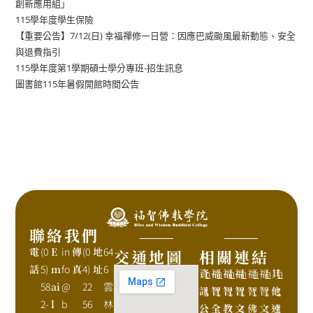
創新應用組」
115學年度學生保險
【重要公告】7/12(日) 幸福禪修一日營：因應巴威颱風最新動態、安全
與退費指引
115學年度第1學期碩士學分專班-招生訊息
圖書館115年暑假開館時間公告
聯絡我們
電
(0
E
in
傳
(0
地
64
交通地圖
相關連結
話
5)
m
fo
真
4)
址
6
資
h
福
h
福
h
福
h
福
h
福
h
其
h
58
ai
@
22
雲
訊
t
智
t
智
t
智
t
智
t
智
t
他
t
2-
l
b
56
林
公
t
全
t
教
t
文
t
佛
t
文
t
連
t