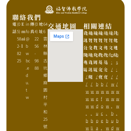
聯絡我們
電
(0
E
in
傳
(0
地
64
交通地圖
相關連結
話
5)
m
fo
真
4)
址
6
資
h
福
h
福
h
福
h
福
h
福
h
其
h
58
ai
@
22
雲
訊
t
智
t
智
t
智
t
智
t
智
t
他
t
2-
l
b
56
林
公
t
全
t
教
t
文
t
佛
t
文
t
連
t
82
w
-
縣
開
p
球
p
育
p
教
p
教
p
化
p
結
p
25
bc
98
古
專
s
資
s
園
:
基
:
基
s
:
s
.e
88
坑
區
:
訊
:
區
/
金
/
金
:
/
:
d
鄉
/
網
/
/
會
/
會
/
/
/
u.
麻
/
/
b
b
/
w
/
t
園
w
w
w
w
w
w
w
w
村
w
w
e
f
w
w
w
平
w
w
d
o
w
.
w
和
.
.
u
c
.
b
.
25
b
b
p
e
b
u
b
號
w
li
a
.
w
d
w