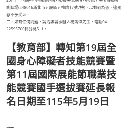
20日止，郵寄至勞動部勞動力發展署北基宜花金馬分署五股職業
訓練場(248016新北市五股區五權路17號7樓)，以郵戳為憑，逾期
恕不予受理。
二、如有任何問題，請洽該署承辦人楊鴻偉先生，電話04-
22595700轉分機511。
【教育部】轉知第19屆全
國身心障礙者技能競賽暨
第11屆國際展能節職業技
能競賽國手選拔賽延長報
名日期至115年5月19日