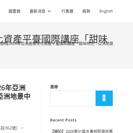
圖書館
最新消息
行事曆
捐款
English
化資產平臺國際講座「甜味
辦理2026年亞洲產業文化資產平臺國際講座「甜味時光：亞洲地景中的糖業
26年亞洲
搜尋
亞洲地景中
搜
尋
Recent Posts
段362號）。
【轉知】2026第31屆大專校院資訊應