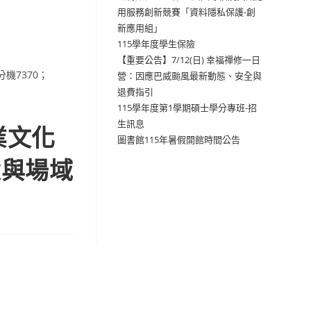
用服務創新競賽「資料隱私保護-創
新應用組」
115學年度學生保險
【重要公告】7/12(日) 幸福禪修一日
機7370；
營：因應巴威颱風最新動態、安全與
退費指引
115學年度第1學期碩士學分專班-招
生訊息
業文化
圖書館115年暑假開館時間公告
憶與場域