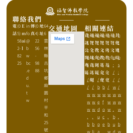
聯絡我們
電
(0
E
in
傳
(0
地
64
交通地圖
相關連結
話
5)
m
fo
真
4)
址
6
資
h
福
h
福
h
福
h
福
h
福
h
其
h
58
ai
@
22
雲
訊
t
智
t
智
t
智
t
智
t
智
t
他
t
2-
l
b
56
林
公
t
全
t
教
t
文
t
佛
t
文
t
連
t
82
w
-
縣
開
p
球
p
育
p
教
p
教
p
化
p
結
p
25
bc
98
古
專
s
資
s
園
:
基
:
基
s
:
s
.e
88
坑
區
:
訊
:
區
/
金
/
金
:
/
:
d
鄉
/
網
/
/
會
/
會
/
/
/
u.
麻
/
/
b
b
/
w
/
t
園
w
w
w
w
w
w
w
w
村
w
w
e
f
w
w
w
平
w
w
d
o
w
.
w
和
.
.
u
c
.
b
.
25
b
b
p
e
b
u
b
號
w
li
a
.
w
d
w