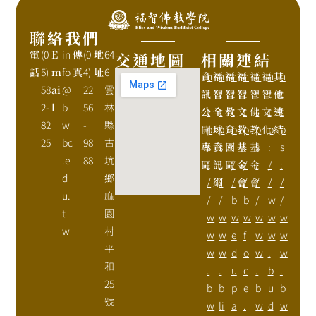
聯絡我們
電
(0
E
in
傳
(0
地
64
交通地圖
相關連結
話
5)
m
fo
真
4)
址
6
資
h
福
h
福
h
福
h
福
h
福
h
其
h
58
ai
@
22
雲
訊
t
智
t
智
t
智
t
智
t
智
t
他
t
2-
l
b
56
林
公
t
全
t
教
t
文
t
佛
t
文
t
連
t
82
w
-
縣
開
p
球
p
育
p
教
p
教
p
化
p
結
p
25
bc
98
古
專
s
資
s
園
:
基
:
基
s
:
s
.e
88
坑
區
:
訊
:
區
/
金
/
金
:
/
:
d
鄉
/
網
/
/
會
/
會
/
/
/
u.
麻
/
/
b
b
/
w
/
t
園
w
w
w
w
w
w
w
w
村
w
w
e
f
w
w
w
平
w
w
d
o
w
.
w
和
.
.
u
c
.
b
.
25
b
b
p
e
b
u
b
號
w
li
a
.
w
d
w