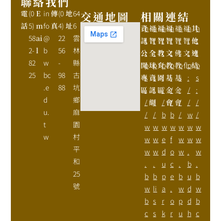
聯絡我們
電
(0
E
in
傳
(0
地
64
交通地圖
相關連結
話
5)
m
fo
真
4)
址
6
資
h
福
h
福
h
福
h
福
h
福
h
其
h
58
ai
@
22
雲
訊
t
智
t
智
t
智
t
智
t
智
t
他
t
2-
l
b
56
林
公
t
全
t
教
t
文
t
佛
t
文
t
連
t
82
w
-
縣
開
p
球
p
育
p
教
p
教
p
化
p
結
p
25
bc
98
古
專
s
資
s
園
:
基
:
基
s
:
s
.e
88
坑
區
:
訊
:
區
/
金
/
金
:
/
:
d
鄉
/
網
/
/
會
/
會
/
/
/
u.
麻
/
/
b
b
/
w
/
t
園
w
w
w
w
w
w
w
w
村
w
w
e
f
w
w
w
平
w
w
d
o
w
.
w
和
.
.
u
c
.
b
.
25
b
b
p
e
b
u
b
號
w
li
a
.
w
d
w
b
s
r
o
p
d
b
c
s
k
r
u
h
c