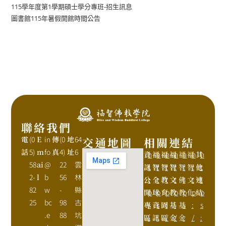
115學年度第1學期碩士學分專班-招生訊息
圖書館115年暑假開館時間公告
聯絡我們
電
(0
E
in
傳
(0
地
64
交通地圖
相關連結
話
5)
m
fo
真
4)
址
6
資
h
福
h
福
h
福
h
福
h
福
h
其
h
58
ai
@
22
雲
訊
t
智
t
智
t
智
t
智
t
智
t
他
t
2-
l
b
56
林
公
t
全
t
教
t
文
t
佛
t
文
t
連
t
82
w
-
縣
開
p
球
p
育
p
教
p
教
p
化
p
結
p
25
bc
98
古
專
s
資
s
園
:
基
:
基
s
:
s
.e
88
坑
區
:
訊
:
區
/
金
/
金
:
/
: