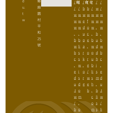
d
鄉
/
網
/
/
會
/
會
/
/
/
u.
麻
/
/
b
b
/
w
/
t
園
w
w
w
w
w
w
w
w
村
w
w
e
f
w
w
w
平
w
w
d
o
w
.
w
和
.
.
u
c
.
b
.
25
b
b
p
e
b
u
b
號
w
li
a
.
w
d
w
b
s
r
o
p
d
b
c
s
k
r
u
h
c
.
w
.
g
b
i
.
e
i
o
/
li
s
e
d
s
r
w
s
m
d
u
d
g
e
h
.
u
.t
o
b
.
b
.t
w
m
c
li
w
/
.
o
s
/
b
o
m
s
li