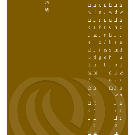
25
b
b
p
e
b
u
b
號
w
li
a
.
w
d
w
b
s
r
o
p
d
b
c
s
k
r
u
h
c
.
w
.
g
b
i
.
e
i
o
/
li
s
e
d
s
r
w
s
m
d
u
d
g
e
h
.
u
.t
o
b
.
b
.t
w
m
c
li
w
/
.
o
s
/
b
o
m
s
li
w
r
w
n
b
g
i
k
c
/
s
s
-
#
d
/
i
t
o
n
w
m