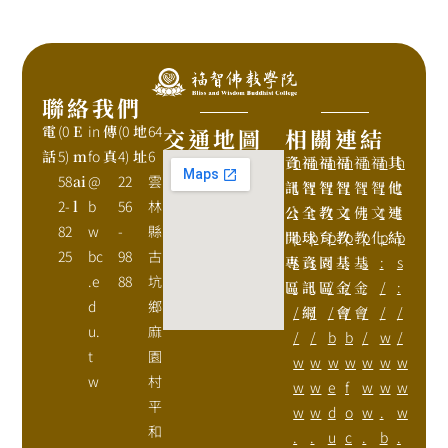
聯絡我們
電
(0
E
in
傳
(0
地
64
交通地圖
相關連結
話
5)
m
fo
真
4)
址
6
資
h
福
h
福
h
福
h
福
h
福
h
其
h
58
ai
@
22
雲
訊
t
智
t
智
t
智
t
智
t
智
t
他
t
2-
l
b
56
林
公
t
全
t
教
t
文
t
佛
t
文
t
連
t
82
w
-
縣
開
p
球
p
育
p
教
p
教
p
化
p
結
p
25
bc
98
古
專
s
資
s
園
:
基
:
基
s
:
s
.e
88
坑
區
:
訊
:
區
/
金
/
金
:
/
:
d
鄉
/
網
/
/
會
/
會
/
/
/
u.
麻
/
/
b
b
/
w
/
t
園
w
w
w
w
w
w
w
w
村
w
w
e
f
w
w
w
平
w
w
d
o
w
.
w
和
.
.
u
c
.
b
.