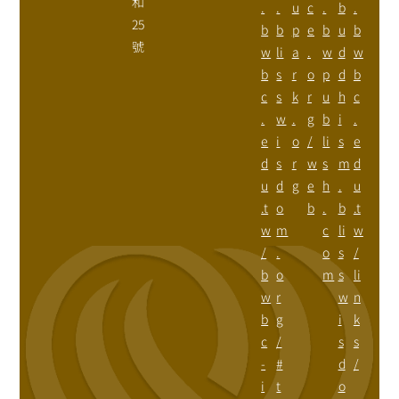
和
.
.
u
c
.
b
.
25
b
b
p
e
b
u
b
號
w
li
a
.
w
d
w
b
s
r
o
p
d
b
c
s
k
r
u
h
c
.
w
.
g
b
i
.
e
i
o
/
li
s
e
d
s
r
w
s
m
d
u
d
g
e
h
.
u
.t
o
b
.
b
.t
w
m
c
li
w
/
.
o
s
/
b
o
m
s
li
w
r
w
n
b
g
i
k
c
/
s
s
-
#
d
/
i
t
o