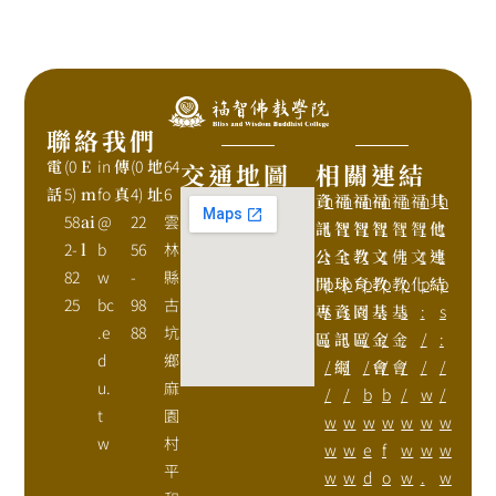
聯絡我們
電
(0
E
in
傳
(0
地
64
交通地圖
相關連結
話
5)
m
fo
真
4)
址
6
資
h
福
h
福
h
福
h
福
h
福
h
其
h
58
ai
@
22
雲
訊
t
智
t
智
t
智
t
智
t
智
t
他
t
2-
l
b
56
林
公
t
全
t
教
t
文
t
佛
t
文
t
連
t
82
w
-
縣
開
p
球
p
育
p
教
p
教
p
化
p
結
p
25
bc
98
古
專
s
資
s
園
:
基
:
基
s
:
s
.e
88
坑
區
:
訊
:
區
/
金
/
金
:
/
:
d
鄉
/
網
/
/
會
/
會
/
/
/
u.
麻
/
/
b
b
/
w
/
t
園
w
w
w
w
w
w
w
w
村
w
w
e
f
w
w
w
平
w
w
d
o
w
.
w