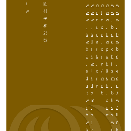
t
園
w
w
w
w
w
w
w
w
村
w
w
e
f
w
w
w
平
w
w
d
o
w
.
w
和
.
.
u
c
.
b
.
25
b
b
p
e
b
u
b
號
w
li
a
.
w
d
w
b
s
r
o
p
d
b
c
s
k
r
u
h
c
.
w
.
g
b
i
.
e
i
o
/
li
s
e
d
s
r
w
s
m
d
u
d
g
e
h
.
u
.t
o
b
.
b
.t
w
m
c
li
w
/
.
o
s
/
b
o
m
s
li
w
r
w
n
b
g
i
k