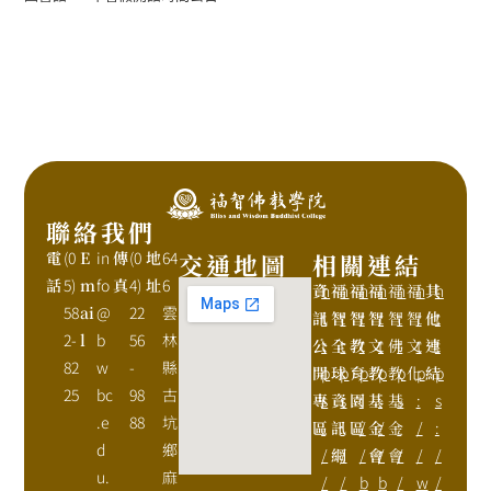
聯絡我們
電
(0
E
in
傳
(0
地
64
交通地圖
相關連結
話
5)
m
fo
真
4)
址
6
資
h
福
h
福
h
福
h
福
h
福
h
其
h
58
ai
@
22
雲
訊
t
智
t
智
t
智
t
智
t
智
t
他
t
2-
l
b
56
林
公
t
全
t
教
t
文
t
佛
t
文
t
連
t
82
w
-
縣
開
p
球
p
育
p
教
p
教
p
化
p
結
p
25
bc
98
古
專
s
資
s
園
:
基
:
基
s
:
s
.e
88
坑
區
:
訊
:
區
/
金
/
金
:
/
:
d
鄉
/
網
/
/
會
/
會
/
/
/
u.
麻
/
/
b
b
/
w
/