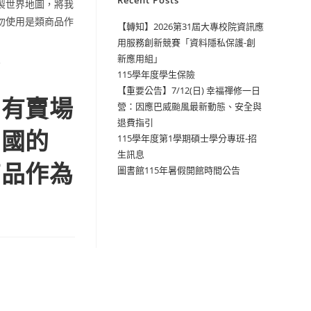
Recent Posts
製世界地圖，將我
勿使用是類商品作
【轉知】2026第31屆大專校院資訊應
用服務創新競賽「資料隱私保護-創
新應用組」
。
115學年度學生保險
【重要公告】7/12(日) 幸福禪修一日
內有賣場
營：因應巴威颱風最新動態、安全與
退費指引
和國的
115學年度第1學期碩士學分專班-招
生訊息
商品作為
圖書館115年暑假開館時間公告